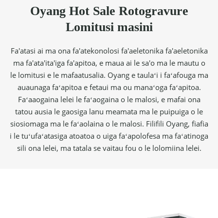
Oyang Hot Sale Rotogravure
Lomitusi masini
Fa'atasi ai ma ona fa'atekonolosi fa'aeletonika fa'aeletonika
ma fa'ata'ita'iga fa'apitoa, e maua ai le sa'o ma le mautu o
le lomitusi e le mafaatusalia. Oyang e taulaʻi i faʻafouga ma
auaunaga faʻapitoa e fetaui ma ou manaʻoga faʻapitoa.
Faʻaaogaina lelei le faʻaogaina o le malosi, e mafai ona
tatou ausia le gaosiga lanu meamata ma le puipuiga o le
siosiomaga ma le faʻaolaina o le malosi. Filifili Oyang, fiafia
i le tuʻufaʻatasiga atoatoa o uiga faʻapolofesa ma faʻatinoga
sili ona lelei, ma tatala se vaitau fou o le lolomiina lelei.