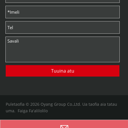
Tuuina atu
Puletaofia ©
2026
Oyang Group Co.,Ltd. Ua taofia aia tatau
uma.
Faiga Fa'alilolilo