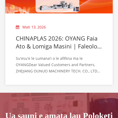
Mati 13, 2026
CHINAPLAS 2026: OYANG Faia
Ato & Lomiga Masini | Faleoloa
8.1B58
Su'esu'e le Lumana'i o le afifiina ma le
OYANGDear Valued Customers and Partners,
ZHEJIANG OUNUO MACHINERY TECH. CO., LTD
(OYANG Group) vala'aulia ma le fa'aaloalo ia te
oe e auai i le CHINAPLAS 2026, le ta'uta'ua o
palasitika ma pa'u i le lalolagi.
Ua sauni e amata lau Poloketi