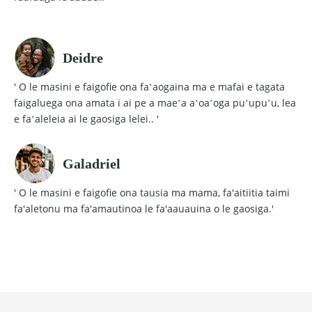
Deidre
' O le masini e faigofie ona faʻaogaina ma e mafai e tagata
faigaluega ona amata i ai pe a maeʻa aʻoaʻoga puʻupuʻu, lea
e faʻaleleia ai le gaosiga lelei.. '
Galadriel
' O le masini e faigofie ona tausia ma mama, fa'aitiitia taimi
fa'aletonu ma fa'amautinoa le fa'aauauina o le gaosiga.'