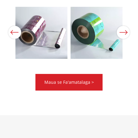
Previous
Next
Maua se Fa'amatalaga >