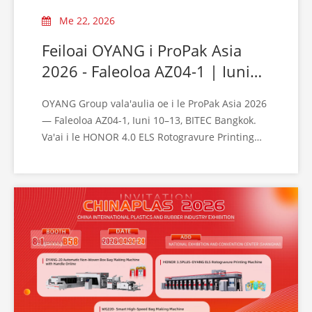
Me 22, 2026
Feiloai OYANG i ProPak Asia
2026 - Faleoloa AZ04-1 | Iuni
10–13, Bangkok
OYANG Group vala'aulia oe i le ProPak Asia 2026
— Faleoloa AZ04-1, Iuni 10–13, BITEC Bangkok.
Va'ai i le HONOR 4.0 ELS Rotogravure Printing
Machine ola. Asiasi mai ia i matou!