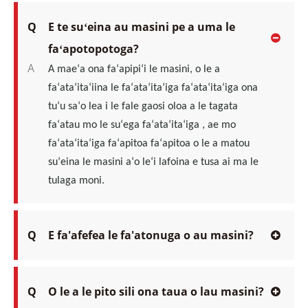
Q
E te suʻeina au masini pe a uma le
faʻapotopotoga?
A
A maeʻa ona faʻapipiʻi le masini, o le a
faʻataʻitaʻiina le faʻataʻitaʻiga faʻataʻitaʻiga ona
tuʻu saʻo lea
i
le fale gaosi oloa a le tagata
faʻatau mo
le suʻega faʻataʻitaʻiga
, ae mo
faʻataʻitaʻiga faʻapitoa faʻapitoa o le a matou
suʻeina le masini aʻo leʻi lafoina e tusa ai ma le
tulaga moni.
Q
E fa'afefea le fa'atonuga o au masini?
Q
O le a le pito sili ona taua o lau masini?