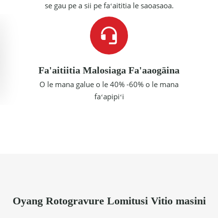
se gau pe a sii pe faʻaititia le saoasaoa.
Fa'aitiitia Malosiaga Fa'aaogāina
O le mana galue o le 40% -60% o le mana
faʻapipiʻi
Oyang Rotogravure Lomitusi Vitio masini