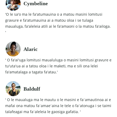
Cymbeline
'O le sa'o ma le fa'atumauina o a matou masini lomitusi
gravure e fa'atumauina ai a matou oloa i se tulaga
maualuga, fa'aleleia atili ai le fa'amaoni o la matou fa'ailoga.
'
Alaric
' O fa'ai'uga lomitusi maualuluga o masini lomitusi gravure e
tu'uta'ua ai a tatou oloa i le maketi, ma e sili ona lelei
fa'amatalaga a tagata fa'atau.'
Baldulf
' O le maualuga ma le mautu o le masini e faʻamautinoa ai e
mafai ona matou faʻamaeʻaina le tele o faʻatonuga i se taimi
talafeagai ma faʻaleleia le gaosiga gafatia. '