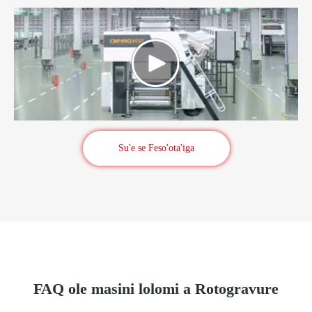
Su'e se Feso'ota'iga
FAQ ole masini lolomi a Rotogravure