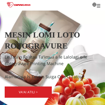
MESIN LOMI LOTO
ROTOGRAVURE
Le Tasi o Fa'atau Ta'imua a le Lalolagi o le
Rotogravure Printing Machine
Alamanuia ls Tausia Suiga Ona O Tatou
VA'AI ATILI >