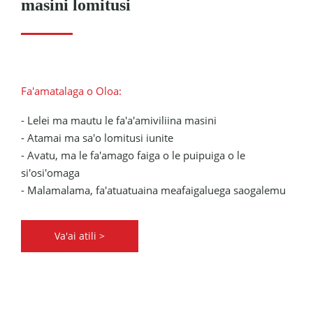
masini lomitusi
Fa'amatalaga o Oloa:
- Lelei ma mautu le fa'a'amiviliina masini
- Atamai ma sa'o lomitusi iunite
- Avatu, ma le fa'amago faiga o le puipuiga o le
si'osi'omaga
- Malamalama, fa'atuatuaina meafaigaluega saogalemu
Va'ai atili >