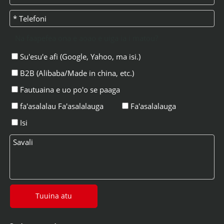
Na faapefea ona e aoao e uiga ia i matou?
Su'esu'e afi (Google, Yahoo, ma isi.)
B2B (Alibaba/Made in china, etc.)
Fautuaina e uo po'o se paaga
fa'asalalau Fa'asalalauga
Fa'asalalauga
Isi
Tuuina atu