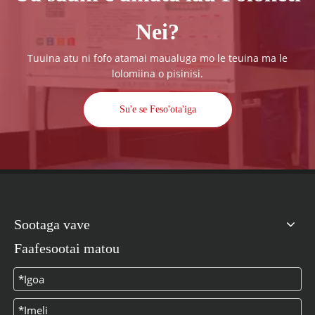
Nei?
Tuuina atu ni fofo atamai maualuga mo le teuina ma le
lolomiina o pisinisi.
Su'e se Feso'ota'iga
Sootaga vave
Faafesootai matou