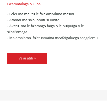
Fa'amatalaga o Oloa:
- Lelei ma mautu le fa'a'amiviliina masini
- Atamai ma sa'o lomitusi iunite
- Avatu, ma le fa'amago faiga o le puipuiga o le
si'osi'omaga
- Malamalama, fa'atuatuaina meafaigaluega saogalemu
Va'ai atili >