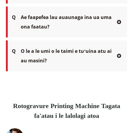
Q
Ae faapefea lau auaunaga ina ua uma
ona faatau?
Q
O le a le umi o le taimi e tuʻuina atu ai
au masini?
Rotogravure Printing Machine Tagata
fa'atau i le lalolagi atoa