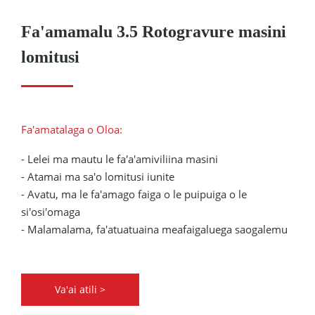
Fa'amamalu 3.5 Rotogravure masini
lomitusi
Fa'amatalaga o Oloa:
- Lelei ma mautu le fa'a'amiviliina masini
- Atamai ma sa'o lomitusi iunite
- Avatu, ma le fa'amago faiga o le puipuiga o le
si'osi'omaga
- Malamalama, fa'atuatuaina meafaigaluega saogalemu
Va'ai atili >