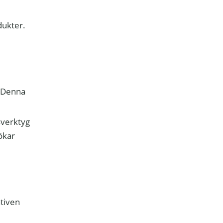
dukter.
 Denna
sverktyg
ökar
ativen