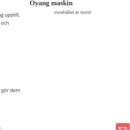
Oyang maskin
innehållet är tomt!
 upptill,
t och
t gör dem
.