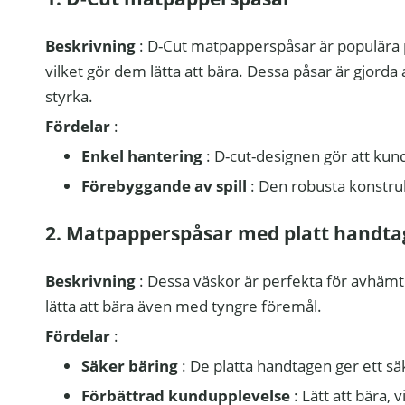
Beskrivning
: D-Cut matpapperspåsar är populära p
vilket gör dem lätta att bära. Dessa påsar är gjorda 
styrka.
Fördelar
:
Enkel hantering
: D-cut-designen gör att ku
Förebyggande av spill
: Den robusta konstruk
2. Matpapperspåsar med platt handta
Beskrivning
: Dessa väskor är perfekta för avhäm
lätta att bära även med tyngre föremål.
Fördelar
:
Säker bäring
: De platta handtagen ger ett sä
Förbättrad kundupplevelse
: Lätt att bära,