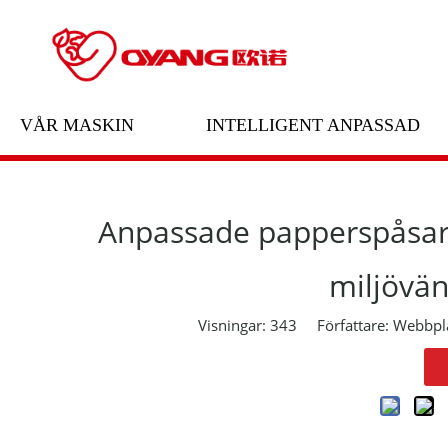
Hem
/
Nyheter
/
blog
VÅR MASKIN
INTELLIGENT ANPASSAD
Anpassade papperspåsar 
miljövän
Visningar:
343
Författare: Webbplat