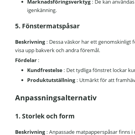
Marknadsföringsverktyg
: De kan användas
igenkänning.
5. Fönstermatspåsar
Beskrivning
: Dessa väskor har ett genomskinligt f
visa upp bakverk och andra föremål.
Fördelar
:
Kundfrestelse
: Det tydliga fönstret lockar k
Produktutställning
: Utmärkt för att framhäv
Anpassningsalternativ
1. Storlek och form
Beskrivning
: Anpassade matpapperspåsar finns i ol