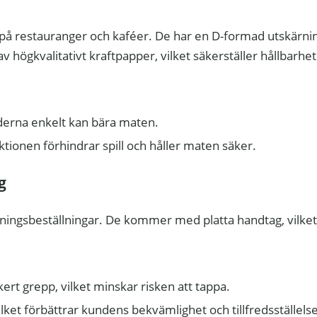
å restauranger och kaféer. De har en D-formad utskärning
av högkvalitativt kraftpapper, vilket säkerställer hållbarhe
nderna enkelt kan bära maten.
tionen förhindrar spill och håller maten säker.
g
tningsbeställningar. De kommer med platta handtag, vilke
kert grepp, vilket minskar risken att tappa.
 vilket förbättrar kundens bekvämlighet och tillfredsställelse