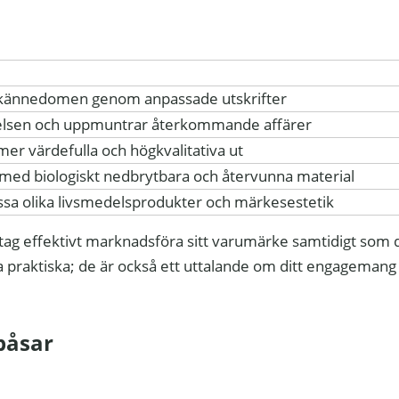
kännedomen genom anpassade utskrifter
elsen och uppmuntrar återkommande affärer
mer värdefulla och högkvalitativa ut
med biologiskt nedbrytbara och återvunna material
assa olika livsmedelsprodukter och märkesestetik
ag effektivt marknadsföra sitt varumärke samtidigt som d
ra praktiska; de är också ett uttalande om ditt engagemang
påsar