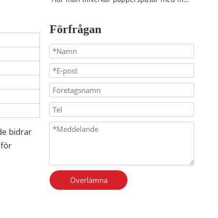
Förfrågan
e bidrar
 för
Överlämna