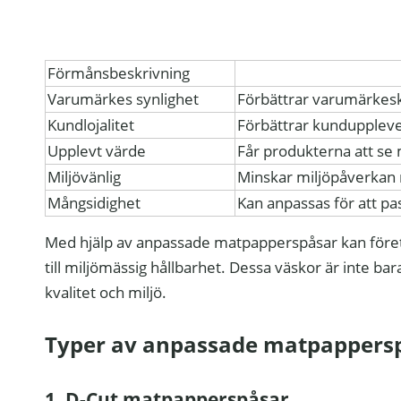
Förmånsbeskrivning
Varumärkes synlighet
Förbättrar varumärkes
Kundlojalitet
Förbättrar kundupplev
Upplevt värde
Får produkterna att se 
Miljövänlig
Minskar miljöpåverkan 
Mångsidighet
Kan anpassas för att p
Med hjälp av anpassade matpapperspåsar kan föret
till miljömässig hållbarhet. Dessa väskor är inte ba
kvalitet och miljö.
Typer av anpassade matpappers
1. D-Cut matpapperspåsar