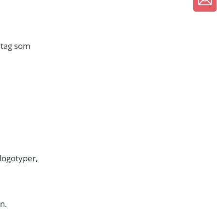
etag som
 logotyper,
n.