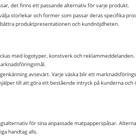
ar, det finns ett passande alternativ för varje produkt.
n välja storlekar och former som passar deras specifika pro
förbättra produktpresentationen och kundnöjdheten.
yckas med logotyper, konstverk och reklammeddelanden.
marknadsföringsmål.
igenkänning avsevärt. Varje väska blir ett marknadsföring
älper till att göra ett bestående intryck på kunderna och 
tagsalternativ för sina anpassade matpapperspåsar. Altern
nga handtag alls.