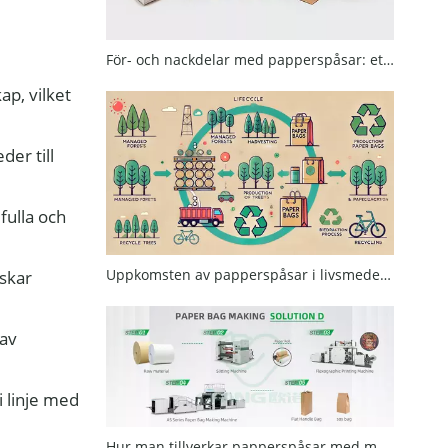
För- och nackdelar med papperspåsar: ett miljövänligt förpackningsalternativ
ap, vilket
der till
fulla och
Uppkomsten av papperspåsar i livsmedelsförpackningar: hållbarhet, säkerhet och mångsidighet
nskar
 av
i linje med
Hur man tillverkar papperspåsar med maskin