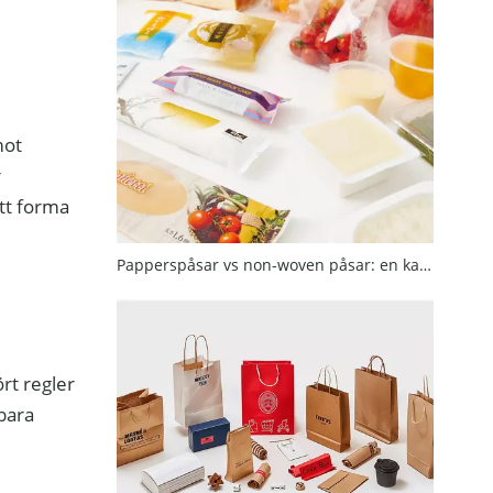
mot
r
att forma
Papperspåsar vs non-woven påsar: en kamp mellan miljöskydd och praktiska
rt regler
lbara