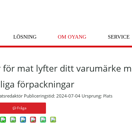
g
/
Anpassade papperspåsar för mat lyfter ditt varumärke med mi
LÖSNING
OM OYANG
SERVICE
för mat lyfter ditt varumärke 
liga förpackningar
sredaktör Publiceringstid: 2024-07-04 Ursprung:
Plats
Fråga