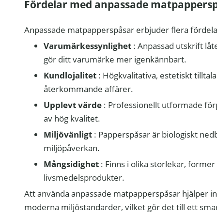
Fördelar med anpassade matpappers
Anpassade matpapperspåsar erbjuder flera fördela
Varumärkessynlighet
: Anpassad utskrift lå
gör ditt varumärke mer igenkännbart.
Kundlojalitet
: Högkvalitativa, estetiskt tillt
återkommande affärer.
Upplevt värde
: Professionellt utformade fö
av hög kvalitet.
Miljövänligt
: ​​Papperspåsar är biologiskt ne
miljöpåverkan.
Mångsidighet
: Finns i olika storlekar, forme
livsmedelsprodukter.
Att använda anpassade matpapperspåsar hjälper inte
moderna miljöstandarder, vilket gör det till ett smar