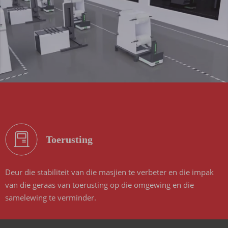
Toerusting
Deur die stabiliteit van die masjien te verbeter en die impak
van die geraas van toerusting op die omgewing en die
samelewing te verminder.