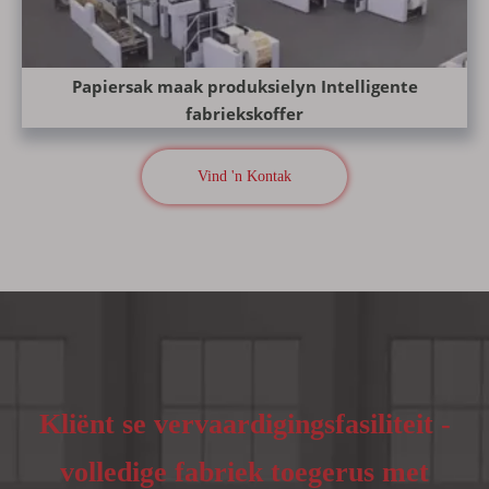
Papiersak maak produksielyn Intelligente
fabriekskoffer
Vind 'n Kontak
Kliënt se vervaardigingsfasiliteit -
volledige fabriek toegerus met