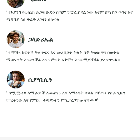
' የኦያንግ የቴክኒክ ድጋፍ ቡድን በጣም ፕሮፌሽናል ነው እናም በማሽን ጥገና እና
ማሻሻያ ላይ ትልቅ እገዛን ይሰጣል።
ጋላድሪኤል
' የማሽኑ ከፍተኛ ቅልጥፍና እና መረጋጋት ትልቅ ባች ትዕዛዞችን በወቅቱ
ማጠናቀቅ እንድንችል እና የምርት አቅምን እንደሚያሻሽል ያረጋግጣል።
ሲምቤሊን
' ከሟሟ-ነጻ ላሜራዎች ለመጠገን እና ለማፅዳት ቀላል ናቸው፣ የስራ ጊዜን
የሚቀንሱ እና የምርት ቀጣይነትን የሚያረጋግጡ ናቸው።'