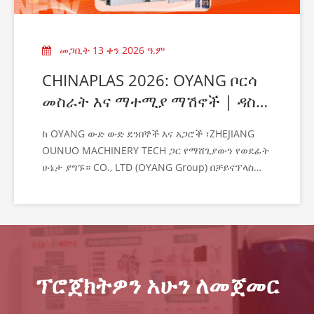
መጋቢት 13 ቀን 2026 ዓ.ም
CHINAPLAS 2026: OYANG ቦርሳ
መስራት እና ማተሚያ ማሽኖች | ዳስ
8.1B58
ከ OYANG ውድ ውድ ደንበኞች እና አጋሮች ፣ZHEJIANG
OUNUO MACHINERY TECH ጋር የማሸጊያውን የወደፊት
ሁኔታ ያግኙ። CO., LTD (OYANG Group) በቻይናፕላስ
2026 በዓለም ግንባር ቀደም የፕላስቲክ እና የጎማ ንግድ ትርኢት
ላይ እንድትገኙ በአክብሮት ይጋብዛችኋል። በማሸጊያ ማሽነሪ
ኢንዱስትሪ ውስጥ ፈር ቀዳጅ እንደመሆናችን መጠን በጣም
ደስተኞች ነን።
ፕሮጀክትዎን አሁን ለመጀመር