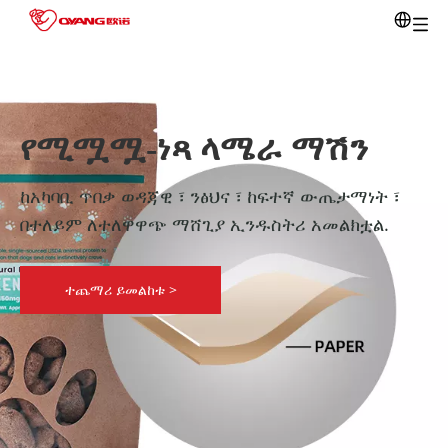
የሚሟሟ-ነጻ ላሜራ ማሽን
ከአካባቢ ጥበቃ ወዳጃዊ ፣ ንፅህና ፣ ከፍተኛ ውጤታማነት ፣
በተለይም ለተለዋዋጭ ማሸጊያ ኢንዱስትሪ አመልክቷል.
ተጨማሪ ይመልከቱ >