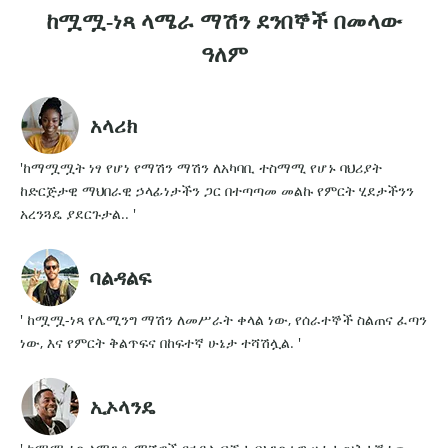
ከሟሟ-ነጻ ላሜራ ማሽን ደንበኞች በመላው
ዓለም
አላሪክ
'ከማሟሟት ነፃ የሆነ የማሽን ማሽን ለአካባቢ ተስማሚ የሆኑ ባህሪያት
ከድርጅታዊ ማህበራዊ ኃላፊነታችን ጋር በተጣጣመ መልኩ የምርት ሂደታችንን
አረንጓዴ ያደርጉታል.. '
ባልዳልፍ
' ከሟሟ-ነጻ የሌሚንግ ማሽን ለመሥራት ቀላል ነው, የሰራተኞች ስልጠና ፈጣን
ነው, እና የምርት ቅልጥፍና በከፍተኛ ሁኔታ ተሻሽሏል. '
ኢኦላንዴ