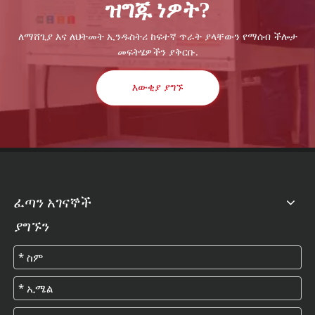
ዝግጁ ነዎት?
ለማሸጊያ እና ለህትመት ኢንዱስትሪ ከፍተኛ ጥራት ያላቸውን የማሰብ ችሎታ
መፍትሄዎችን ያቅርቡ.
እውቂያ ያግኙ
ፈጣን አገናኞች
ያግኙን