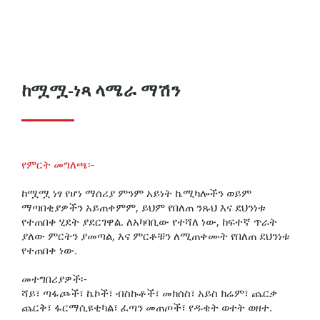
ከሟሟ-ነጻ ላሜራ ማሽን
የምርት መግለጫ፡-
ከሟሟ ነፃ የሆነ ማሰሪያ ምንም አይነት ኬሚካሎችን ወይም
ማጣበቂያዎችን አይጠቀምም, ይህም የበለጠ ንጹህ እና ደህንነቱ
የተጠበቀ ሂደት ያደርገዋል. ለአካባቢው የተሻለ ነው, ከፍተኛ ጥራት
ያለው ምርትን ያመጣል, እና ምርቶቹን ለሚጠቀሙት የበለጠ ደህንነቱ
የተጠበቀ ነው.
መተግበሪያዎች፡-
ሻይ፣ ጣፋጮች፣ ኬኮች፣ ብስኩቶች፣ መክሰስ፣ አይስ ክሬም፣ ጨርቃ
ጨርቅ፣ ፋርማሲዩቲካል፣ ፈጣን መጠጦች፣ የዱቄት ወተት ወዘተ.