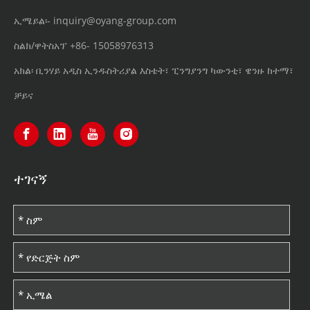
ኢሜይል፡-
inquiry@oyang-group.com
ስልክ/ዋትስአፕ
+86-
15058976313
አክል፡ ቢንሃይ አዲስ ኢንዱስትሪያል እስቴት፣ ፒንግያንግ ካውንቲ፣ ዌንዙ ከተማ፣
ቻይና
ተገናኝ