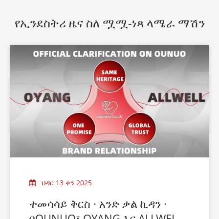
የኢንደስትሪ ዜና ስለ ሟሟ-ነጻ ላሜራ ማሽን
ህዳር 13 ቀን 2025
ተመሳሳይ ቅርስ · አንድ ቃል ኪዳን ·
በOUNUO፣ OYANG እና ALLWELL