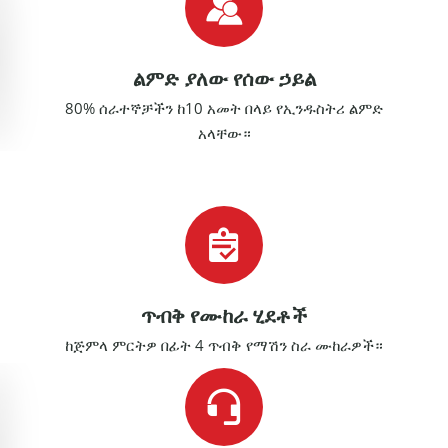
ልምድ ያለው የሰው ኃይል
80% ሰራተኞቻችን ከ10 አመት በላይ የኢንዱስትሪ ልምድ
አላቸው።
ጥብቅ የሙከራ ሂደቶች
ከጅምላ ምርትዎ በፊት 4 ጥብቅ የማሽን ስራ ሙከራዎች።