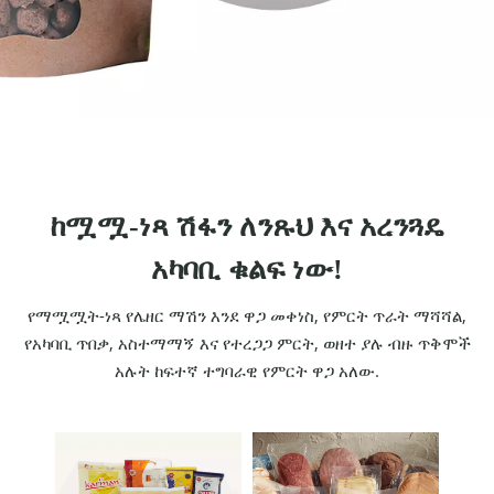
ከሟሟ-ነጻ ሽፋን ለንጹህ እና አረንጓዴ
አካባቢ ቁልፍ ነው!
የማሟሟት-ነጻ የሌዘር ማሽን እንደ ዋጋ መቀነስ, የምርት ጥራት ማሻሻል,
የአካባቢ ጥበቃ, አስተማማኝ እና የተረጋጋ ምርት, ወዘተ ያሉ ብዙ ጥቅሞች
አሉት ከፍተኛ ተግባራዊ የምርት ዋጋ አለው.