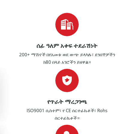
ሰፊ ዓለም አቀፍ ተደራሽነት
200+ ማሽኖች በየአመቱ ወደ ውጭ ይላካሉ፣ ደንበኞቻችን
ከ80 በላይ አገሮችን ይዘዋል።
የጥራት ማረጋገጫ
ISO9001 ሲስተም፣ የ CE ሰርተፊኬቶች፣ Rohs
ሰርተፊኬቶች።