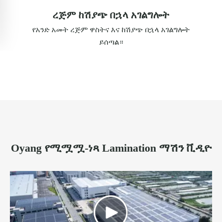
ረጅም ከሽያጭ በኋላ አገልግሎት
የአንድ አመት ረጅም ዋስትና እና ከሽያጭ በኋላ አገልግሎት
ይሰጣል።
Oyang የሚሟሟ-ነጻ Lamination ማሽን ቪዲዮ