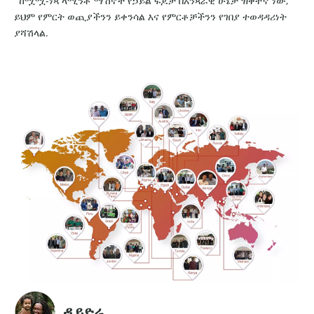
' ከሟሟ-ነጻ ላሚንቶ ማሽኖች የኃይል ፍጆታ በአንጻራዊ ሁኔታ ዝቅተኛ ነው,
ይህም የምርት ወጪያችንን ይቀንሳል እና የምርቶቻችንን የገበያ ተወዳዳሪነት
ያሻሽላል.
ዲይድሬ