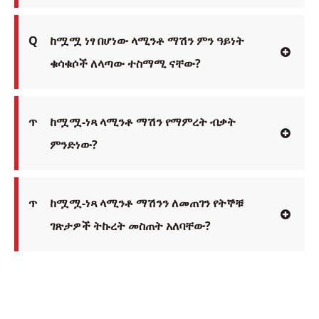
Q
ከሟሟ ነፃ በሆነው ላሚንቶ ማሽን ምን ዓይነት
ቁሳቁሶች ለላጣው ተስማሚ ናቸው?
ጥ
ከሟሟ-ነጻ ላሚንቶ ማሽን የማምረት ብቃት
ምንድነው?
ጥ
ከሟሟ-ነጻ ላሚንቶ ማሽንን ለመጠገን የትኞቹ
ገጽታዎች ትኩረት መስጠት አለባቸው?