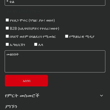
ስለ እኛ እንዴት ተማርክ?
የፍለጋ ሞተር (ጎግል፣ ያሁ፣ ወዘተ)
B2B (አሊባባ/በቻይና የተሰራ፣ወዘተ)
በጓደኛ ወይም በባልደረባ የሚመከር
የማህበራዊ ሚዲያ
ኤግዚቢሽን
ሌላ
አስገባ
የምርት መስመሮች
ያግኙን