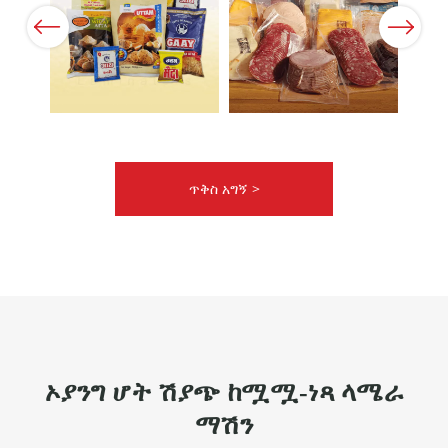
Previous
Next
ጥቅስ አግኝ >
ኦያንግ ሆት ሽያጭ ከሟሟ-ነጻ ላሜራ
ማሽን