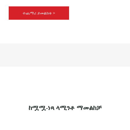
ተጨማሪ ይመልከቱ >
ከሟሟ-ነጻ ላሚንቶ ማመልከቻ