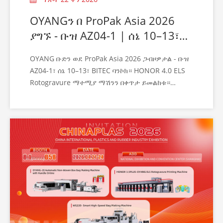
OYANGን በ ProPak Asia 2026
ያግኙ - ቡዝ AZ04-1 | ሰኔ 10–13፣
ባንኮክ
OYANG ቡድን ወደ ProPak Asia 2026 ጋብዞዎታል - ቡዝ
AZ04-1፣ ሰኔ 10–13፣ BITEC ባንኮክ። HONOR 4.0 ELS
Rotogravure ማተሚያ ማሽንን በቀጥታ ይመልከቱ።
ይጎብኙን!