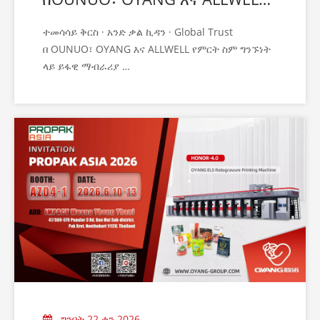
የምርት ስም ግንኙነት ላይ የአለም አቀፍ
ተመሳሳይ ቅርስ · አንድ ቃል ኪዳን · Global Trust
እምነት ይፋዊ ማብራሪያ
በ OUNUO፣ OYANG እና ALLWELL የምርት ስም ግንኙነት
ላይ ይፋዊ ማብራሪያ
በቅርቡ፣ ከዓለም አቀፍ አጋሮቻችን ጋር ግልጽ የሆነ ግንኙነትን
ለማረጋገጥ፣ OUNUO ቡድን የሶስቱ የምርት መለያዎቻችንን
ግንኙነት እና አቀማመጥን በሚመለከት ይፋዊ እና የተዋሃደ
ማብራሪያ መስጠት ይፈልጋል
፡ OUNUO · OYANG · ALLWELL
ግንቦት 22 ቀን 2026