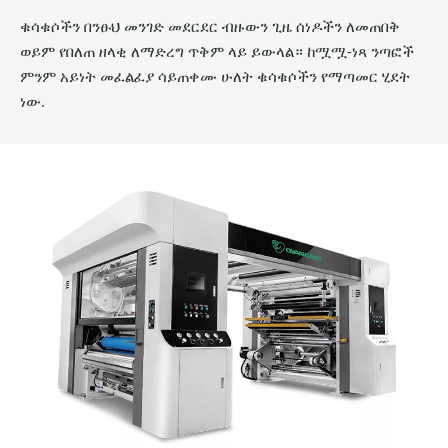
ቁሳቁሶችን በንፁህ መንገድ መደርደር ብዙውን ጊዜ ሰነዶችን ለመጠበቅ
ወይም የበለጠ ዘላቂ ለማድረግ ጥቅም ላይ ይውላል። ከሟሟ-ነጻ ንጣፎች
ምንም አይነት መፈልፈያ ሳይጠቀሙ ሁለት ቁሳቁሶችን የማጣመር ሂደት
ነው.