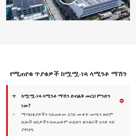
የሚጠየቁ ጥያቄዎች ከሟሟ-ነጻ ላሚንቶ ማሽን
ጥ
ከሟሟ-ነጻ ላሚንቶ ማሽን ድብልቅ መርህ ምንድን
ነው?
።
ማጣበቂያዎችን ሳይጠቀሙ እንደ ሙቀት መጫን ወይም
ሌሎች ዘዴዎችን በመጠቀም ሁለቱን ቁሳቁሶች አንድ ላይ
ያዋህዱ