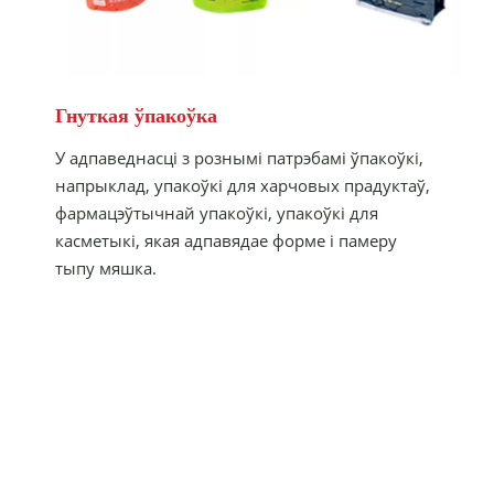
Гнуткая ўпакоўка
У адпаведнасці з рознымі патрэбамі ўпакоўкі,
напрыклад, упакоўкі для харчовых прадуктаў,
фармацэўтычнай упакоўкі, упакоўкі для
касметыкі, якая адпавядае форме і памеру
тыпу мяшка.