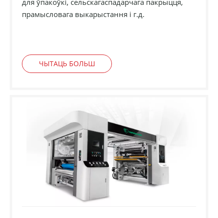
для ўпакоўкі, сельскагаспадарчага пакрыцця,
прамысловага выкарыстання і г.д.
ЧЫТАЦЬ БОЛЬШ