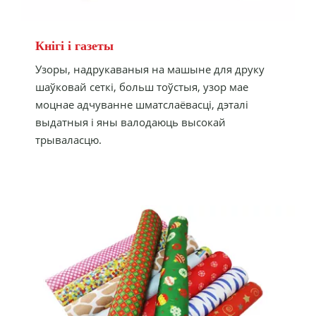
Кнігі і газеты
Узоры, надрукаваныя на машыне для друку
шаўковай сеткі, больш тоўстыя, узор мае
моцнае адчуванне шматслаёвасці, дэталі
выдатныя і яны валодаюць высокай
трываласцю.