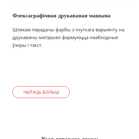
Флексаграфічная друкаваная машына
Шляхам перадачы фарбы з гнуткага варыянту на
друкаваны матэрыял фармуюцца неабходныя
ўзоры і тэкст.
ЧЫТАЦЬ БОЛЬШ