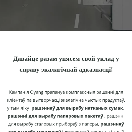
Давайце разам унясем свой уклад у
справу экалагічнай адказнасці!
Кампанія Oyang прапануе комплексныя рашэнні для
кліентаў па вытворчасці экалагічна чыстых прадуктаў,
у тым ліку
рашэнняў для вырабу нятканых сумак
,
рашэнні для вырабу папяровых пакетаў
, рашэнні
для вырабу сталовых прыбораў з паперы,
рашэнняў
для вырабу мяшочкаў
і друкарскай машыны і г.д. З