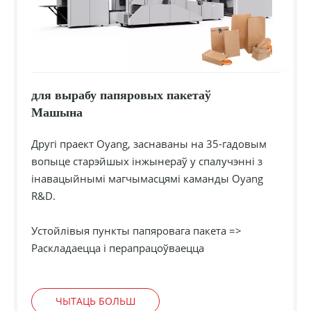
для вырабу папяровых пакетаў
Машына
Другі праект Oyang, заснаваны на 35-гадовым
вопыце старэйшых інжынераў у спалучэнні з
інавацыйнымі магчымасцямі каманды Oyang
R&D.
Устойлівыя пункты папяровага пакета =>
Раскладаецца і перапрацоўваецца
ЧЫТАЦЬ БОЛЬШ