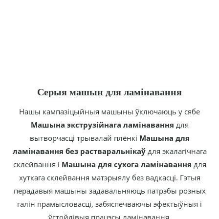
Серыя машын для ламінавання
Нашы кампазіцыйныя машыны ўключаюць у сябе
Машына экструзійнага ламінавання
для
вытворчасці трывалай плёнкі
Машына для
ламінавання без растваральнікаў
для экалагічнага
склейвання і
Машына для сухога ламінавання
для
хуткага склейвання матэрыялу без вадкасці. Гэтыя
перадавыя машыны задавальняюць патрэбы розных
галін прамысловасці, забяспечваючы эфектыўныя і
ўстойлівыя працэсы ламінавання.