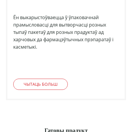
Ён выкарыстоўваецца ў ўпаковачнай
прамысловасці для вытворчасці розных
тыпаў пакетаў для розных прадуктаў ад
харчовых да фармацэўтычных прэпаратаў і
касметыкі.
ЧЫТАЦЬ БОЛЬШ
Гатовы прадукт