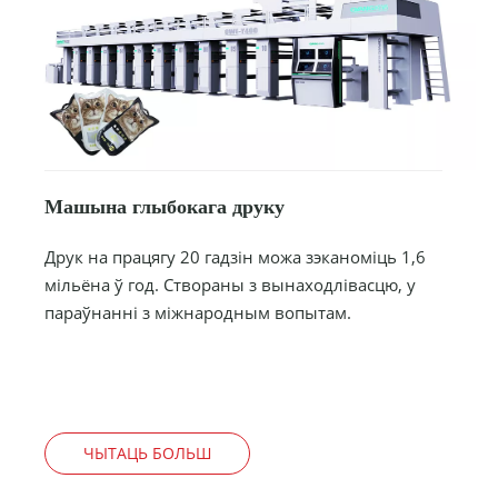
Машына глыбокага друку
Друк на працягу 20 гадзін можа зэканоміць 1,6
мільёна ў год. Створаны з вынаходлівасцю, у
параўнанні з міжнародным вопытам.
ЧЫТАЦЬ БОЛЬШ