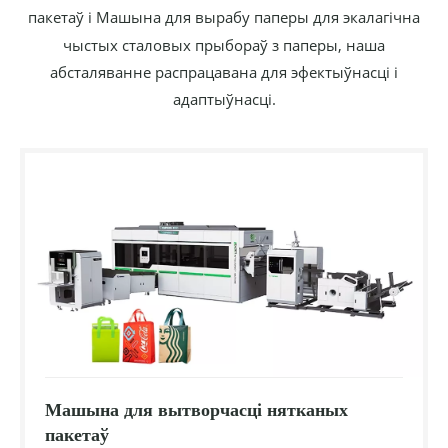
пакетаў і
Машына для вырабу паперы
для экалагічна
чыстых сталовых прыбораў з паперы, наша
абсталяванне распрацавана для эфектыўнасці і
адаптыўнасці.
Машына для вытворчасці нятканых
пакетаў