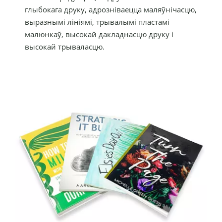
глыбокага друку, адрозніваецца маляўнічасцю,
выразнымі лініямі, трывалымі пластамі
малюнкаў, высокай дакладнасцю друку і
высокай трываласцю.