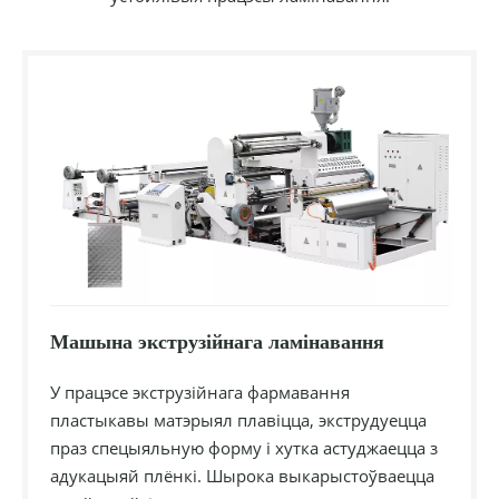
Машына экструзійнага ламінавання
У працэсе экструзійнага фармавання
пластыкавы матэрыял плавіцца, экструдуецца
праз спецыяльную форму і хутка астуджаецца з
адукацыяй плёнкі. Шырока выкарыстоўваецца