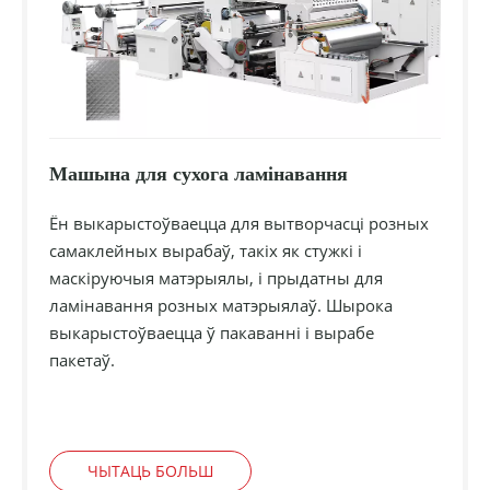
Машына для сухога ламінавання
Ён выкарыстоўваецца для вытворчасці розных
самаклейных вырабаў, такіх як стужкі і
маскіруючыя матэрыялы, і прыдатны для
ламінавання розных матэрыялаў. Шырока
выкарыстоўваецца ў пакаванні і вырабе
пакетаў.
ЧЫТАЦЬ БОЛЬШ