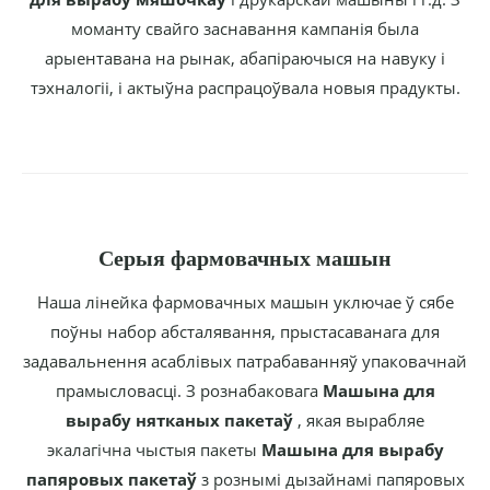
моманту свайго заснавання кампанія была
арыентавана на рынак, абапіраючыся на навуку і
тэхналогіі, і актыўна распрацоўвала новыя прадукты.
Серыя фармовачных машын
Наша лінейка фармовачных машын уключае ў сябе
поўны набор абсталявання, прыстасаванага для
задавальнення асаблівых патрабаванняў упаковачнай
прамысловасці. З рознабаковага
Машына для
вырабу нятканых пакетаў
, якая вырабляе
экалагічна чыстыя пакеты
Машына для вырабу
папяровых пакетаў
з рознымі дызайнамі папяровых