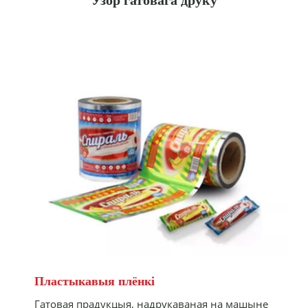
Узор гатовага друку
Пластыкавыя плёнкі
Гатовая прадукцыя, надрукаваная на машыне