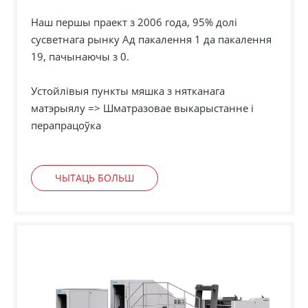
Наш першы праект з 2006 года, 95% долі
сусветнага рынку Ад пакалення 1 да пакалення
19, пачынаючы з 0.
Устойлівыя пункты мяшка з нятканага
матэрыялу => Шматразовае выкарыстанне і
перапрацоўка
ЧЫТАЦЬ БОЛЬШ