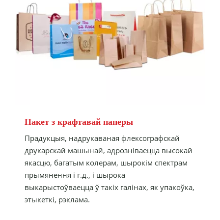
Пакет з крафтавай паперы
Прадукцыя, надрукаваная флексографскай
друкарскай машынай, адрозніваецца высокай
якасцю, багатым колерам, шырокім спектрам
прымянення і г.д., і шырока
выкарыстоўваецца ў такіх галінах, як упакоўка,
этыкеткі, рэклама.