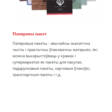
Папяровы пакет
Папяровыя пакеты - звычайны экалагічна
чысты і практычны ўпаковачны матэрыял, які
можна выкарыстоўваць у крамах і
супермаркетах як пакеты для пакупак,
падарункавыя пакеты, харчовыя ўпакоўкі,
транспартныя пакеты і г.д.