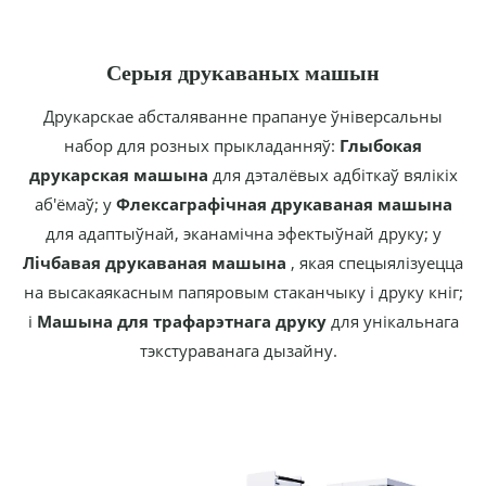
Серыя друкаваных машын
Друкарскае абсталяванне прапануе ўніверсальны
набор для розных прыкладанняў:
Глыбокая
друкарская машына
для дэталёвых адбіткаў вялікіх
аб'ёмаў; у
Флексаграфічная друкаваная машына
для адаптыўнай, эканамічна эфектыўнай друку; у
Лічбавая друкаваная машына
, якая спецыялізуецца
на высакаякасным папяровым стаканчыку і друку кніг;
і
Машына для трафарэтнага друку
для унікальнага
тэкстураванага дызайну.