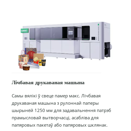
Лічбавая друкаваная машына
Самы вялікі ў свеце памер макс. Лічбавая
друкаваная машына з рулоннай паперы
шырынёй 1250 мм для задавальнення патрэб
прамысловай вытворчасці, асабліва для
папяровых пакетаў або папяровых шклянак.