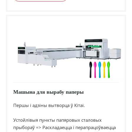
Машына для вырабу паперы
Першы і адзіны вытворца ў Кітаі.
Устойлівыя пункты папяровых сталовых
прыбораў => Раскладаецца і перапрацоўваецца