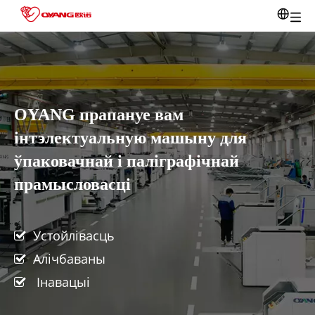
OYANG прапануе вам
інтэлектуальную машыну для
ўпаковачнай і паліграфічнай
прамысловасці
Устойлівасць

Алічбаваны

Інавацыі
