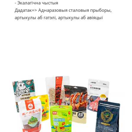
- Экалагічна чыстыя
Дадатак=> Аднаразовыя сталовыя прыборы,
артыкулы аб гатэлі, артыкулы аб авіяцыі