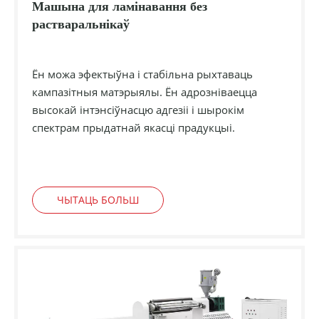
Машына для ламінавання без
растваральнікаў
Ён можа эфектыўна і стабільна рыхтаваць
кампазітныя матэрыялы. Ён адрозніваецца
высокай інтэнсіўнасцю адгезіі і шырокім
спектрам прыдатнай якасці прадукцыі.
ЧЫТАЦЬ БОЛЬШ