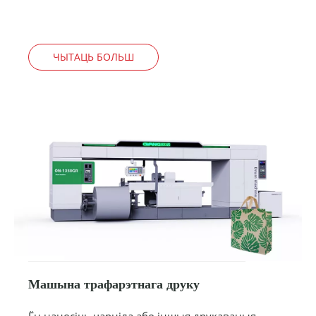
ЧЫТАЦЬ БОЛЬШ
Машына трафарэтнага друку
Ён наносіць чарніла або іншыя друкаваныя