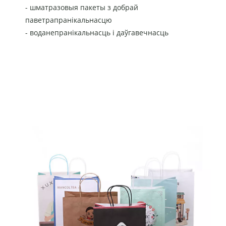
- шматразовыя пакеты з добрай
паветрапранікальнасцю
- воданепранікальнасць і даўгавечнасць