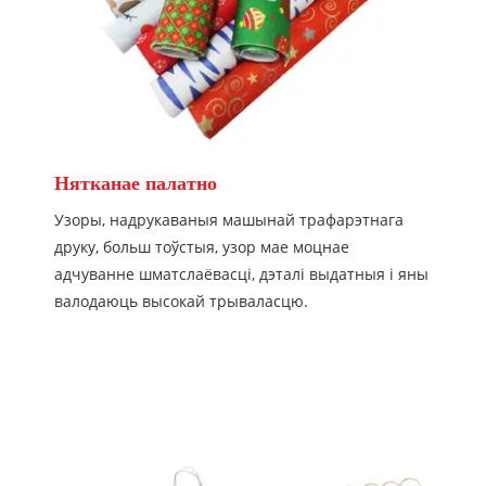
Нятканае палатно
Узоры, надрукаваныя машынай трафарэтнага
друку, больш тоўстыя, узор мае моцнае
адчуванне шматслаёвасці, дэталі выдатныя і яны
валодаюць высокай трываласцю.