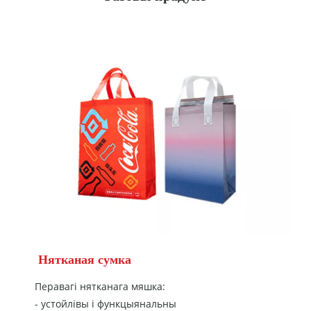
Нятканая сумка
Перавагі нятканага мяшка:
- устойлівы і функцыянальны