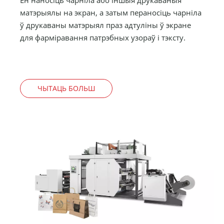
матэрыялы на экран, а затым пераносіць чарніла
ў друкаваны матэрыял праз адтуліны ў экране
для фарміравання патрэбных узораў і тэксту.
ЧЫТАЦЬ БОЛЬШ