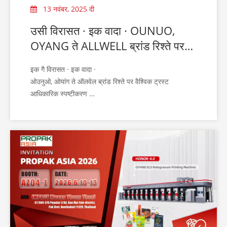
13 नवंबर, 2025 दी
उसी विरासत · इक वादा · OUNUO,
OYANG ते ALLWELL ब्रांड रिश्ते पर
ग्लोबल ट्रस्ट आधिकारिक स्पष्टीकरण
इक गै विरासत · इक वादा ·
ओउनुओ, ओयांग ते ऑलवेल ब्रांड रिश्ते पर वैश्विक ट्रस्ट
आधिकारिक स्पष्टीकरण
हाल च गै, साढ़े वैश्विक भागीदारें कन्नै साफ संवाद सुनिश्चित करने
लेई, ओउनुओ समूह साढ़े त्रै ब्रांड पन्छान दे रिश्ते ते स्थिति दे बारे च
इक आधिकारिक ते इकजुट स्पष्टीकरण देना चांह्दा ऐ:
ओउनुओ · ओयांग · ऑलवेल