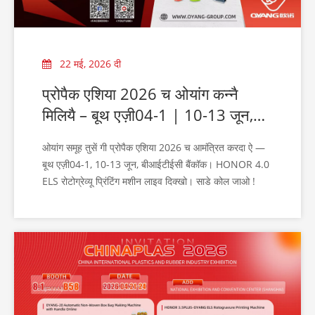
22 मई, 2026 दी
प्रोपैक एशिया 2026 च ओयांग कन्नै
मिलियै – बूथ एज़ी04-1 | 10-13 जून,
बैंकाक च
ओयांग समूह तुसें गी प्रोपैक एशिया 2026 च आमंत्रित करदा ऐ —
बूथ एज़ी04-1, 10-13 जून, बीआईटीईसी बैंकॉक। HONOR 4.0
ELS रोटोग्रेव्यू प्रिंटिंग मशीन लाइव दिक्खो। साडे कोल जाओ !