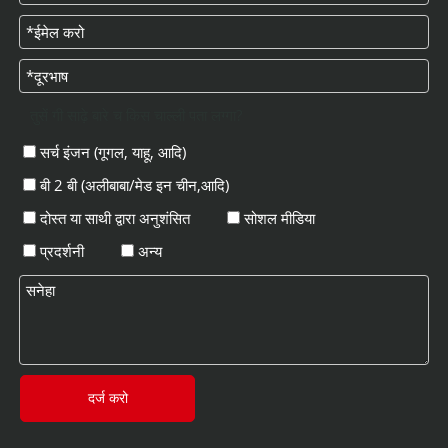
तुसें गी साढ़े बारे च किस चाल्ली पता लग्गा?
सर्च इंजन (गूगल, याहू, आदि)
बी 2 बी (अलीबाबा/मेड इन चीन,आदि)
दोस्त या साथी द्वारा अनुशंसित
सोशल मीडिया
प्रदर्शनी
अन्य
दर्ज करो