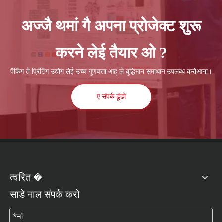
अज्जै थमां गै अपना प्रोजेक्ट शुरू
करने लेई तैयार ओ ?
पैकिंग ते प्रिंटिंग उद्योग लेई उच्च गुणवत्ता आह् ले बुद्धिमान समाधान उपलब्ध करोआना।
ए संपर्क ढूंढो
त्वरित �
साडे नाल संपर्क करो