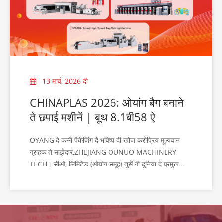
13 मार्च, 2026 दी
CHINAPLAS 2026: ओयांग बैग बनाने
ते छपाई मशीनें | बूथ 8.1बी58 ऐ
OYANG दे कन्नै पैकेजिंग दे भविष्य दी खोज करोप्रिय मूल्यवान
ग्राहक ते साझेदार,ZHEJIANG OUNUO MACHINERY
TECH। सीओ, लिमिटेड (ओयांग समूह) तुसें गी दुनिया दे प्रमुख
प्लास्टिक ते रबड़ व्यापार मेले CHINAPLAS 2026 च शामल होने
लेई सादर आमंत्रित करदा ऐ।पैकेजिंग मशीनरी उद्योग च इक अग्रणी
दे तौर उप्पर, अस रोमांचित आं