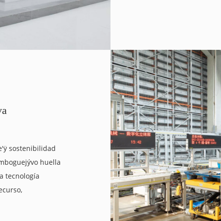
va
ÿ sostenibilidad
omboguejývo huella
a tecnología
ecurso,