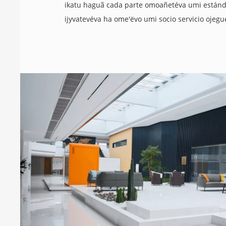
ikatu haguã cada parte omoañetéva umi estánd
ijyvatevéva ha ome'ëvo umi socio servicio ojegue