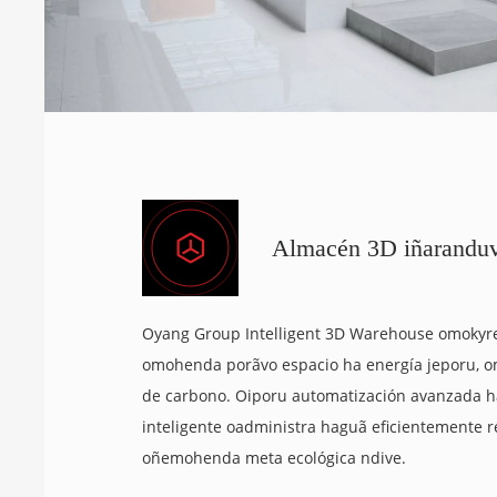
Almacén 3D iñarandu
Oyang Group Intelligent 3D Warehouse omokyre'
omohenda porãvo espacio ha energía jeporu, 
de carbono. Oiporu automatización avanzada h
inteligente oadministra haguã eficientemente r
oñemohenda meta ecológica ndive.