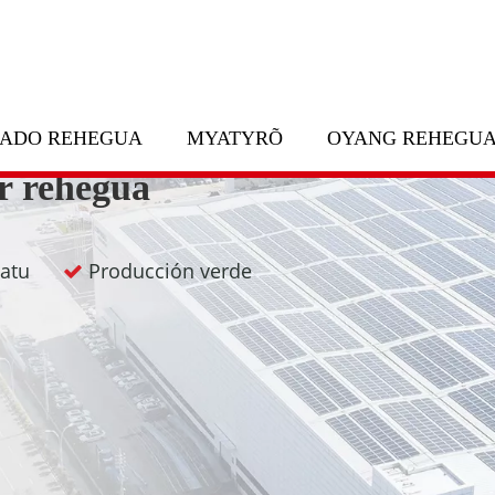
ZADO REHEGUA
MYATYRÕ
OYANG REHEGU
ar rehegua
ngatu
Producción verde
