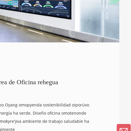
rea de Oficina rehegua
upo Oyang omopyenda sostenibilidad oiporúvo
energía ha verde. Diseño oficina omotenonde
 omokyre'ÿva ambiente de trabajo saludable ha
almente