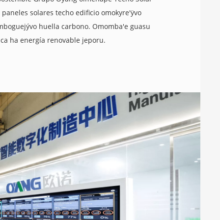
paneles solares techo edificio omokyre'ÿvo
omboguejývo huella carbono. Omomba'e guasu
ica ha energía renovable jeporu.