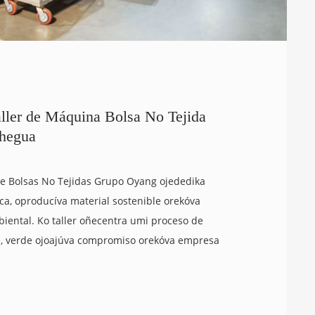
aller de Máquina Bolsa No Tejida
ehegua
de Bolsas No Tejidas Grupo Oyang ojededika
ica, oproducíva material sostenible orekóva
ental. Ko taller oñecentra umi proceso de
e, verde ojoajúva compromiso orekóva empresa