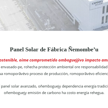
Panel Solar de Fábrica Ñemombe’u
 sostenible, oime comprometido omboguejývo impacto am
nvasado-pe, rohecha protección ambiental ore responsabilidad c
ua romoporãvévo proceso de producción, romoporãvévo eficienc
 panel solar avanzado, oñemboguejy dependencia energía tradici
oñemboguejy emisión de carbono ha costo energía rehegua.