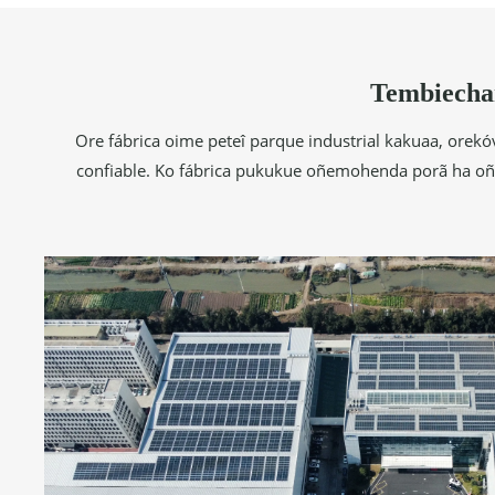
Tembiechar
Ore fábrica oime peteî parque industrial kakuaa, ore
confiable. Ko fábrica pukukue oñemohenda porã ha oñem