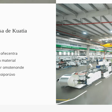
sa de Kuatia
 oñecentra
a material
ller omotenonde
 oiporúvo