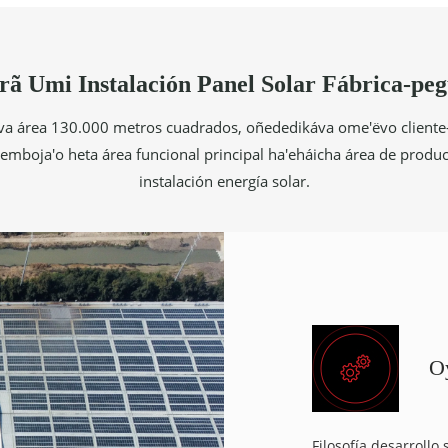
ã Umi Instalación Panel Solar Fábrica-pe
kóva área 130.000 metros cuadrados, oñededikáva ome'ëvo cliente
boja'o heta área funcional principal ha'eháicha área de produc
instalación energía solar.
O
Filosofía desarroll