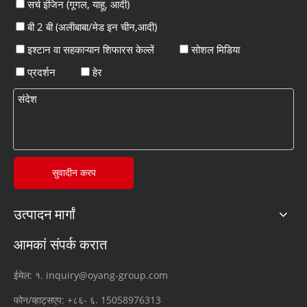
सर्च इंजिन (गूगल, याहू, आदी)
बी 2 बी (अलीबाबा/मेड इन चीन,आदी)
इश्टान वा सहकाऱ्यान शिफारस केल्लें
सोशल मिडिया
प्रदर्शन
हेर
सुवादीन करप
उत्पादन मार्गां
आमकां संपर्क करात
ईमेल: १.
inquiry@oyang-group.com
फोन/व्हाट्सएप:
+८६- ६.
15058976313