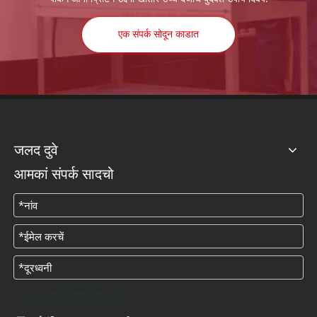
एक संपर्क सोदून काडात
जलद दुवे
आमकां संपर्क सादचो
तुमकां आमचे विशीं कशें कळ्ळें?