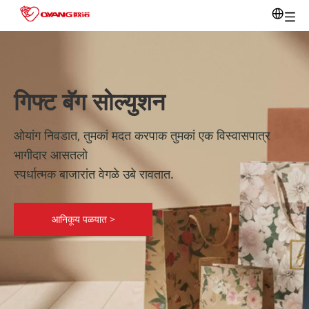
गिफ्ट बॅग सोल्युशन
ओयांग निवडात, तुमकां मदत करपाक तुमकां एक विस्वासपात्र
भागीदार आसतलो
स्पर्धात्मक बाजारांत वेगळे उबे रावतात.
आनिकूय पळयात >