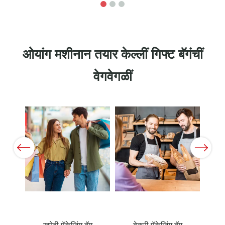
ओयांग मशीनान तयार केल्लीं गिफ्ट बॅगंचीं
वेगवेगळीं
Previous
Next
खरेदी पॅकेजिंग बॅग
बेकरी पॅकेजिंग बॅग