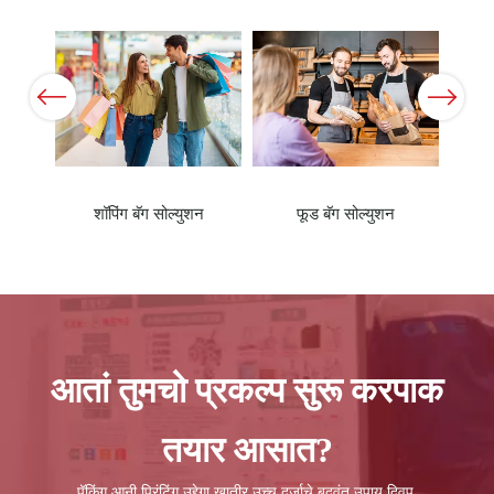
Previous
Next
आतां तुमचो प्रकल्प सुरू करपाक
तयार आसात?
पॅकिंग आनी प्रिंटिंग उद्देगा खातीर उच्च दर्जाचे बुदवंत उपाय दिवप.