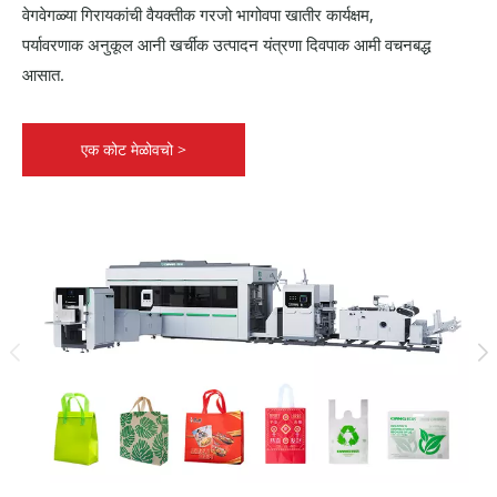
वेगवेगळ्या गिरायकांची वैयक्तीक गरजो भागोवपा खातीर कार्यक्षम,
पर्यावरणाक अनुकूल आनी खर्चीक उत्पादन यंत्रणा दिवपाक आमी वचनबद्ध
आसात.
एक कोट मेळोवचो >