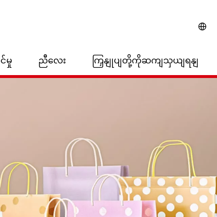
်မှု
ညီလေး
ကြှနျုပျတို့ကိုဆကျသှယျရနျ