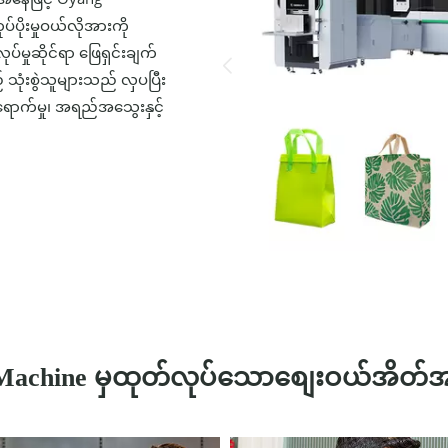
ိုးမှုဝယ်လိုအားကို
်မှုဆိုင်ရာ ဖြေရှင်းချက်
 သုံးစွဲသူများသည် လှပပြီး
ောက်မှု၊ အရည်အသွေးနှင့်
achine မှထုတ်လုပ်သောစျေးဝယ်အိတ်အမျ