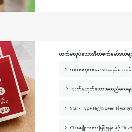
ယက်မလုပ်သောအိတ်စက်မော်ဒယ်မျာ
ယက်မဟုတ်သောအထည်စကရင်ပုံနှိပ်ခ

ယက်မဟုတ်သောအထည်စကရင်ပုံနှိပ်

Stack Type HighSpeed ​​Flexog

Ci အမျိုးအစား မြန်နှုန်းမြင့် Flexo
