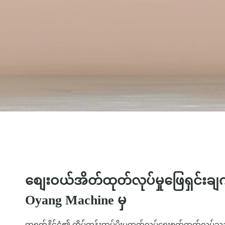
စျေးဝယ်အိတ်ထုတ်လုပ်မှုဖြေရှင်းချ
Oyang Machine မှ
တရုတ်နိုင်ငံ၏ ထိပ်တန်းထုပ်ပိုးမှုထုတ်လုပ်ရေးစက်ထုတ်လုပ်သ