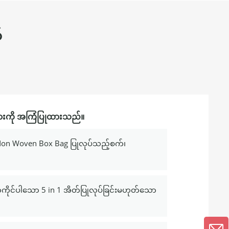
်
းကို အကြံပြုထားသည်။
n Non Woven Box Bag ပြုလုပ်သည့်စက်၊
်ကိုင်ပါသော 5 in 1 အိတ်ပြုလုပ်ခြင်းမဟုတ်သော