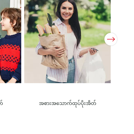
Next
တ်
အစားအသောက်ထုပ်ပိုးအိတ်