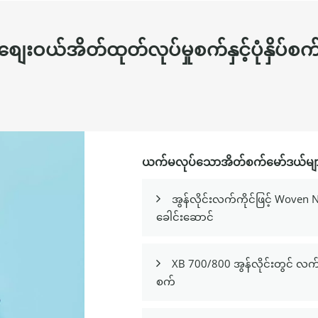
စျေးဝယ်အိတ်ထုတ်လုပ်မှုစက်နှင့်ပုံနှိပ်စက
ယက်မလုပ်သောအိတ်စက်မော်ဒယ်မျာ
အွန်လိုင်းလက်ကိုင်ဖြင့် Wove

ခေါင်းဆောင်
XB 700/800 အွန်လိုင်းတွင် လက

စက်