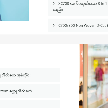
XC700 ယက်မဟုတ်သော 3 in 1 အိ

သည်။
C700/800 Non Woven D-Cut 

အိတ်စက် အွန်လိုင်း
 Bottom စက္ကူအိတ်စက်