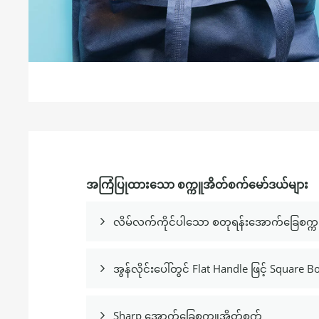
အကြံပြုထားသော စက္ကူအိတ်စက်မော်ဒယ်များ
လိမ်လက်ကိုင်ပါသော စတုရန်းအောက်ခြေစက္ကူ

အွန်လိုင်းပေါ်တွင် Flat Handle ဖြင့် Square

Sharp အောက်ခြေစက္ကူအိတ်စက်
