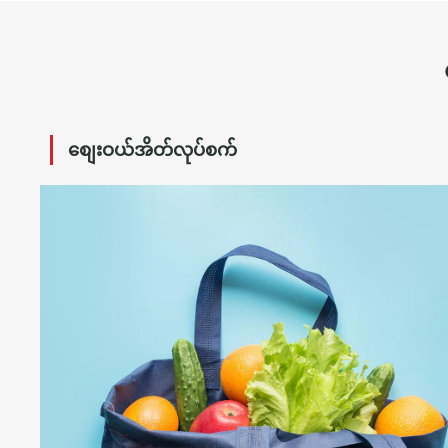
စျေးဝယ်အိတ်လုပ်စက်