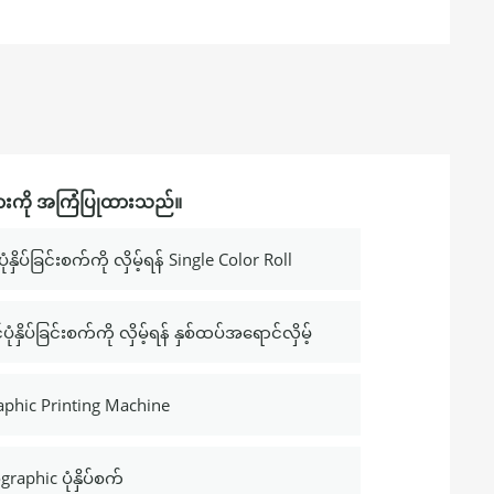
းကို အကြံပြုထားသည်။
ြင်းစက်ကို လှိမ့်ရန် Single Color Roll
ခြင်းစက်ကို လှိမ့်ရန် နှစ်ထပ်အရောင်လှိမ့်
raphic Printing Machine
graphic ပုံနှိပ်စက်