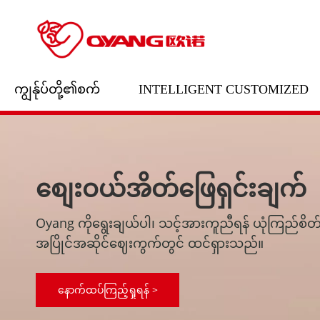
ကျွန်ုပ်တို့၏စက်
INTELLIGENT CUSTOMIZED
စျေးဝယ်အိတ်ဖြေရှင်းချက်
Oyang ကိုရွေးချယ်ပါ၊ သင့်အားကူညီရန် ယုံကြည်စိတ
အပြိုင်အဆိုင်ဈေးကွက်တွင် ထင်ရှားသည်။
နောက်ထပ်ကြည့်ရှုရန် >