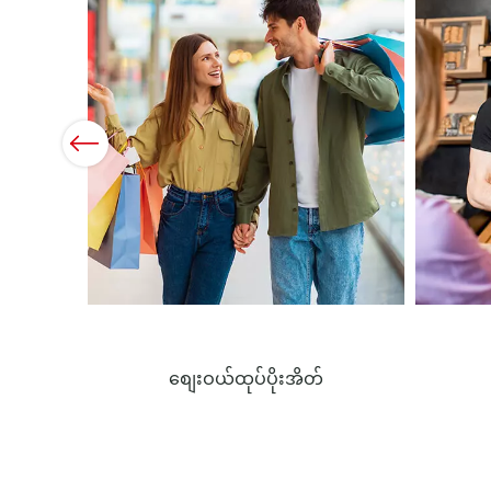
Previous
စျေးဝယ်ထုပ်ပိုးအိတ်