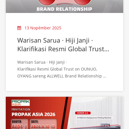
13 Nopémber 2025
Warisan Sarua · Hiji Janji ·
Klarifikasi Resmi Global Trust
dina Hubungan Merek OUNUO,
Warisan Sarua · Hiji Janji ·
OYANG Sareng ALLWELL
Klarifikasi Resmi Global Trust on OUNUO,
OYANG sareng ALLWELL Brand Relationship
Anyar-anyar ieu, pikeun mastikeun komunikasi
anu jelas sareng mitra global urang, OUNUO
Group hoyong masihan klarifikasi resmi sareng
ngahijikeun ngeunaan hubungan sareng posisi
tilu identitas merek kami:
OUNUO · OYANG · ALLWELL