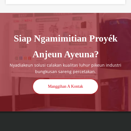
ngahadiran CHINAPLAS 2026, paméran
perdagangan plastik sareng karét terkemuka di
dunya. Salaku pelopor dina industri mesin
bungkusan, kami bungah
Siap Ngamimitian Proyék
Anjeun Ayeuna?
Nyadiakeun solusi calakan kualitas luhur pikeun industri
bungkusan sareng percetakan.
Manggihan A Kontak