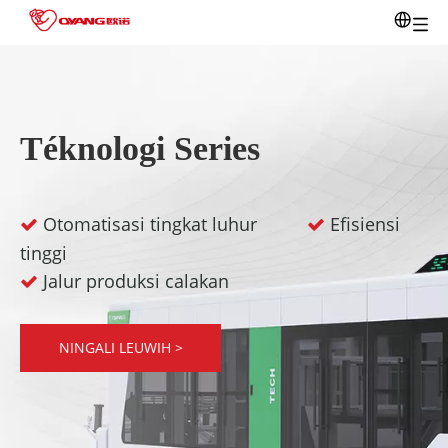
Téknologi Series
Otomatisasi tingkat luhur
Efisiensi


tinggi
Jalur produksi calakan

NINGALI LEUWIH >