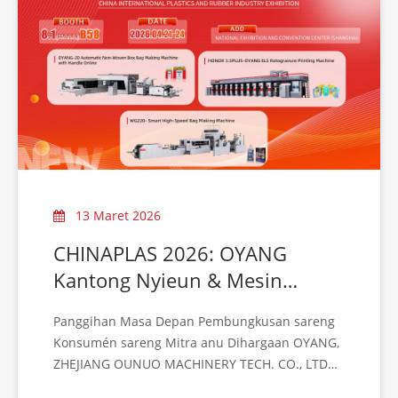
13 Maret 2026
CHINAPLAS 2026: OYANG
Kantong Nyieun & Mesin
Percetakan | Booth 8.1B58
Panggihan Masa Depan Pembungkusan sareng
Konsumén sareng Mitra anu Dihargaan OYANG,
ZHEJIANG OUNUO MACHINERY TECH. CO., LTD
(OYANG Group) kalayan hormat ngajak anjeun