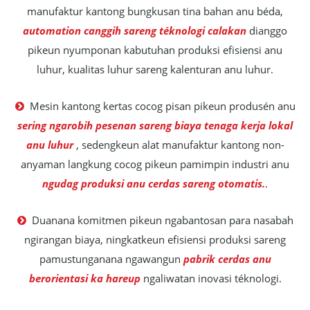
manufaktur kantong bungkusan tina bahan anu béda,
automation canggih sareng téknologi calakan
dianggo
pikeun nyumponan kabutuhan produksi efisiensi anu
luhur, kualitas luhur sareng kalenturan anu luhur.
Mesin kantong kertas cocog pisan pikeun produsén anu

sering ngarobih pesenan sareng biaya tenaga kerja lokal
anu luhur
, sedengkeun alat manufaktur kantong non-
anyaman langkung cocog pikeun pamimpin industri anu
ngudag produksi anu cerdas sareng otomatis.
.
Duanana komitmen pikeun ngabantosan para nasabah

ngirangan biaya, ningkatkeun efisiensi produksi sareng
pamustunganana ngawangun
pabrik cerdas anu
berorientasi ka hareup
ngaliwatan inovasi téknologi.