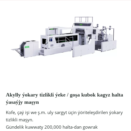
Akylly ýokary tizlikli ýeke / goşa kubok kagyz halta
ýasaýjy maşyn
Kofe, çaý işi we ş.m. uly sargyt üçin ýöriteleşdirilen ýokary
tizlikli maşyn.
Gündelik kuwwaty 200,000 halta-dan gowrak