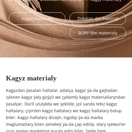
Kagyz materialy
Dokalan däl material
BOPP film materialy
Kagyz materialy
Kagyzdan ýasalan haltalar, adatça, kagyz ýa-da gaýtadan
işlenen kagyz ýaly güýçli we çydamly kagyz materiallaryndan
ýasalýar. Dürli ululykda we şekilde, şol sanda tekiz kagyz
haltalary, çişirilen kagyz haltalary we kagyz haltalary bolup
biler. Kagyz haltalary dizaýn, logotip ýa-da marka
maglumatlary bilen ýönekeý ýa-da çap edilip, olary işewürler
üçin ajaýyp marketing guraly edip biler. Şeýle hem,