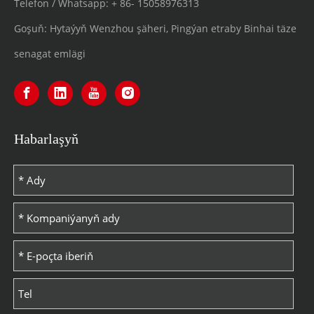
Telefon / Whatsapp:
+ 86-
15058976313
Goşuň: Hytaýyň Wenzhou şäheri, Pingýan etraby Binhai täze
senagat emlägi
Habarlaşyň