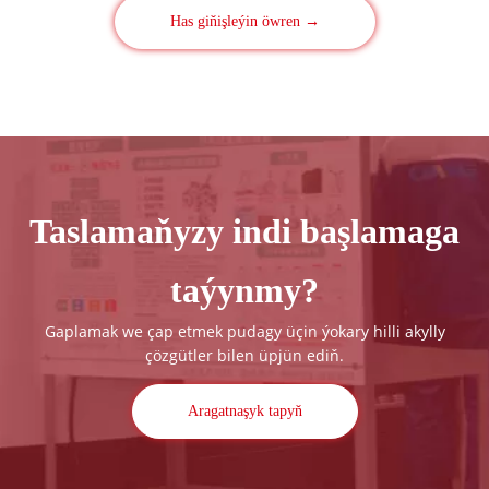
Has giňişleýin öwren →
Taslamaňyzy indi başlamaga
taýynmy?
Gaplamak we çap etmek pudagy üçin ýokary hilli akylly
çözgütler bilen üpjün ediň.
Aragatnaşyk tapyň