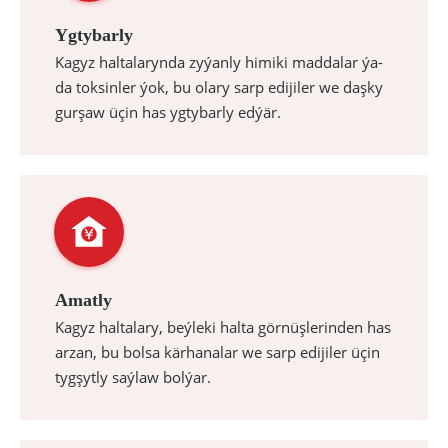
Ygtybarly
Kagyz haltalarynda zyýanly himiki maddalar ýa-
da toksinler ýok, bu olary sarp edijiler we daşky
gurşaw üçin has ygtybarly edýär.
Amatly
Kagyz haltalary, beýleki halta görnüşlerinden has
arzan, bu bolsa kärhanalar we sarp edijiler üçin
tygşytly saýlaw bolýar.