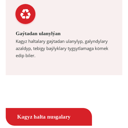
Gaýtadan ulanylýan
Kagyz haltalary gaýtadan ulanylyp, galyndylary
azaldyp, tebigy baýlyklary tygşytlamaga kömek
edip biler.
Kagyz halta nusgalary