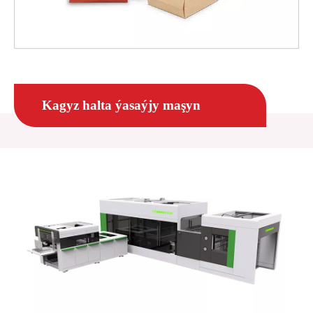
Kagyz halta ýasaýjy maşyn