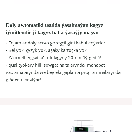
Doly awtomatiki usulda ýasalmaýan kagyz
iýmitlendiriji kagyz halta ýasaýjy maşyn
- Enjamlar doly servo gözegçiligini kabul edýärler
- Bel ýok, çyzyk ýok, aşaky kartoçka ýok
- Zähmeti tygşytlaň, ululygyny 20min üýtgediň!
- qualityokary hilli sowgat haltalarynda, mahabat
gaplamalarynda we beýleki gaplama programmalarynda
giňden ulanylýar!