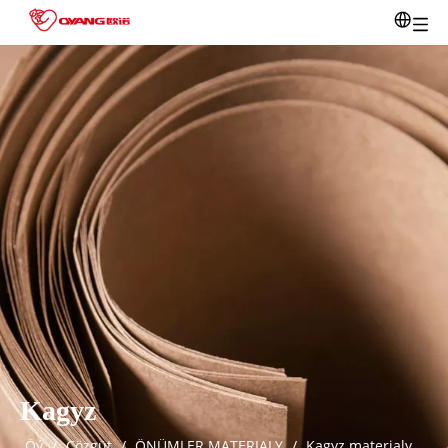
Kagyz
Öý
/
Çözgüt
/
ÖNÜMLER MATERIALY
/
Kagyz materialy