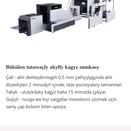
Bükülen tutawaçly akylly kagyz sumkasy
Çalt - ähli deňleşdirmegiň 0,5 mm ýalňyşlygynda ähli
düzedişleri 2 minudyň içinde, täze pozisiýalary tamamlaň.
Takyk - ululykdaky kagyz halta 15 minutda çykýar.
Güýçli - nusga we kiçi sargytlar meselesini çözmek üçin
sanly çap bölümi bilen opsiýa.