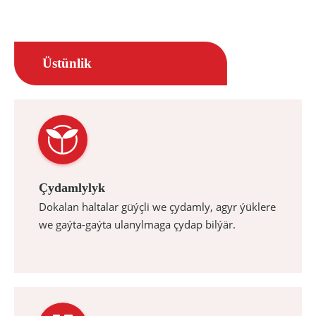
Üstünlik
Çydamlylyk
Dokalan haltalar güýçli we çydamly, agyr ýüklere
we gaýta-gaýta ulanylmaga çydap bilýär.