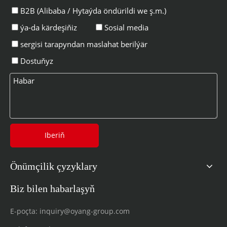
B2B (Alibaba / Hytaýda öndürildi we ş.m.)
ýa-da kärdeşiňiz
Sosial media
sergisi tarapyndan maslahat berilýär
Dostuňyz
Iberiň
Önümçilik çyzyklary
Biz bilen habarlaşyň
E-poçta:
inquiry@oyang-group.com