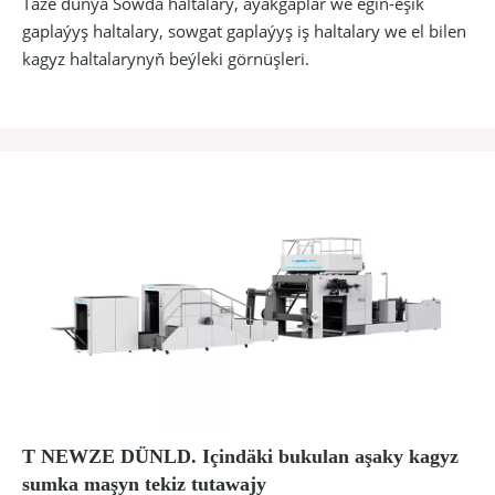
Täze dünýä Söwda haltalary, aýakgaplar we egin-eşik
gaplaýyş haltalary, sowgat gaplaýyş iş haltalary we el bilen
kagyz haltalarynyň beýleki görnüşleri.
T NEWZE DÜNLD. Içindäki bukulan aşaky kagyz
sumka maşyn tekiz tutawajy