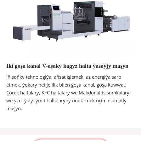
Iki goşa kanal V-aşaky kagyz halta ýasaýjy maşyn
Iň soňky tehnologiýa, aňsat işlemek, az energiýa sarp
etmek, ýokary netijelilik bilen goşa kanal, goşa kuwwat.
Çörek haltalary, KFC haltalary we Makdonalds sumkalary
we ş.m. ýaly iýmit haltalaryny öndürmek üçin iň amatly
maşyn.