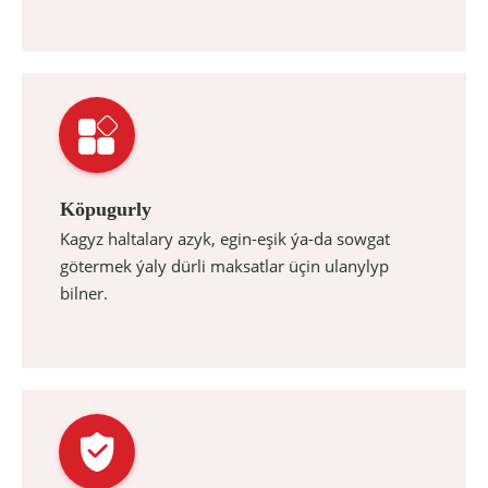
Köpugurly
Kagyz haltalary azyk, egin-eşik ýa-da sowgat
götermek ýaly dürli maksatlar üçin ulanylyp
bilner.