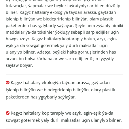
tutawaçlar, ýapmalar we beýleki aýratynlyklar bilen düzülip
bilner. Kagyz haltalary ekologiýa taýdan arassa, gaýtadan
işlenip bilinýän we biodegrirlenip bilinýän, olary plastik
paketlerden has ygtybarly saýlaýar. Şeýle hem zyýanly himiki
maddalar ýa-da toksinler ýoklugy sebäpli sarp edijiler üçin
howpsuzdyr. Kagyz haltalary köptaraply bolup, azyk, egin-
eşik ýa-da sowgat götermek ýaly dürli maksatlar üçin
ulanylyp bilner. Adatça, beýleki halta görnüşlerinden has
arzan, bu bolsa kärhanalar we sarp edijiler üçin tygşytly
saýlaw bolýar.
Kagyz haltalary ekologiýa taýdan arassa, gaýtadan

işlenip bilinýän we biodegrirlenip bilinýän, olary plastik
paketlerden has ygtybarly saýlaýar.
Kagyz haltalary köp taraply we azyk, egin-eşik ýa-da

sowgat götermek ýaly dürli maksatlar üçin ulanylyp bilner.