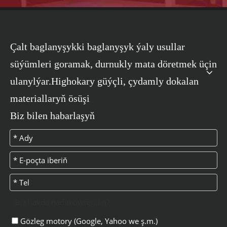
Çalt baglanyşykki baglanyşyk ýaly usullar
süýümleri goramak, durnukly mata döretmek üçin
ulanylýar.Highokary güýçli, çydamly dokalan
materiallaryň ösüşi
Biz bilen habarlaşyň
Biz hakda nädip öwrendiň?
Gözleg motory (Google, Yahoo we ş.m.)