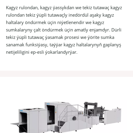
Kagyz rulondan, kagyz ýassykdan we tekiz tutawaç kagyz
rulondan tekiz ýüpli tutawaçly inedördül aşaky kagyz
haltalary öndürmek üçin niýetlenendir we kagyz
sumkalaryny çalt öndürmek üçin amatly enjamdyr. Dürli
tekiz ýüpli tutawaç ýasamak prosesi we ýörite sumka
sanamak funksiýasy, taýýar kagyz haltalarynyň gaplanyş
netijeliligini ep-esli ýokarlandyrýar.