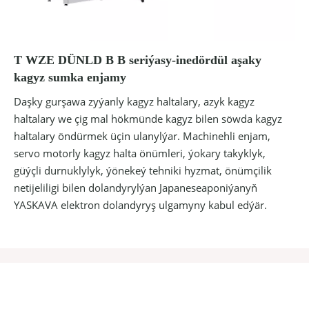
T WZE DÜNLD B B seriýasy-inedördül aşaky
kagyz sumka enjamy
Daşky gurşawa zyýanly kagyz haltalary, azyk kagyz
haltalary we çig mal hökmünde kagyz bilen söwda kagyz
haltalary öndürmek üçin ulanylýar. Machinehli enjam,
servo motorly kagyz halta önümleri, ýokary takyklyk,
güýçli durnuklylyk, ýönekeý tehniki hyzmat, önümçilik
netijeliligi bilen dolandyrylýan Japaneseaponiýanyň
YASKAVA elektron dolandyryş ulgamyny kabul edýär.