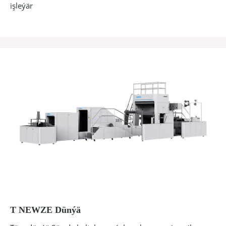
işleýär
T NEWZE Dünýä