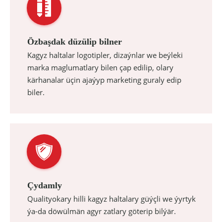
Özbaşdak düzülip bilner
Kagyz haltalar logotipler, dizaýnlar we beýleki
marka maglumatlary bilen çap edilip, olary
kärhanalar üçin ajaýyp marketing guraly edip
biler.
Çydamly
Qualityokary hilli kagyz haltalary güýçli we ýyrtyk
ýa-da döwülmän agyr zatlary göterip bilýär.