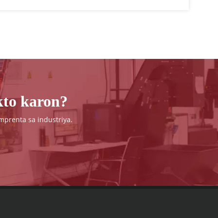
kanimo sa pagtambong sa CHINAPLAS 2026,
ang nag-unang plastics ug rubber trade fair
sa kalibotan.
kto karon?
mprenta sa industriya.