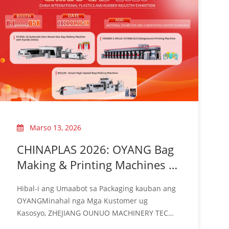
Marso 13, 2026
CHINAPLAS 2026: OYANG Bag
Making & Printing Machines |
Booth 8.1B58
Hibal-i ang Umaabot sa Packaging kauban ang
OYANGMinahal nga Mga Kustomer ug
Kasosyo, ZHEJIANG OUNUO MACHINERY TECH.
CO., LTD (OYANG Group) malipayong nagdapit