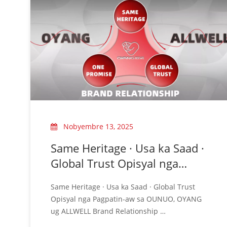
Nobyembre 13, 2025
Same Heritage · Usa ka Saad ·
Global Trust Opisyal nga
Pagklaro sa OUNUO, OYANG
Same Heritage · Usa ka Saad · Global Trust
Ug ALLWELL Brand
Opisyal nga Pagpatin-aw sa OUNUO, OYANG
Relationship
ug ALLWELL Brand Relationship
Bag-ohay lang, aron masiguro ang tin-aw nga