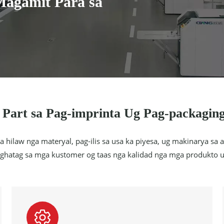
Magamit Para sa
Part sa Pag-imprinta Ug Pag-packagin
 hilaw nga materyal, pag-ilis sa usa ka piyesa, ug makinarya sa
hatag sa mga kustomer og taas nga kalidad nga mga produkto ug