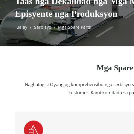
Taas nga Dekalidad nga Mga 
Episyente nga Produksyon
Balay
/
Serbisyo
/
Mga Spare Parts
Mga Spare 
Naghatag si Oyang og komprehensibo nga serbisyo sa
kustomer. Kami komitado sa pag