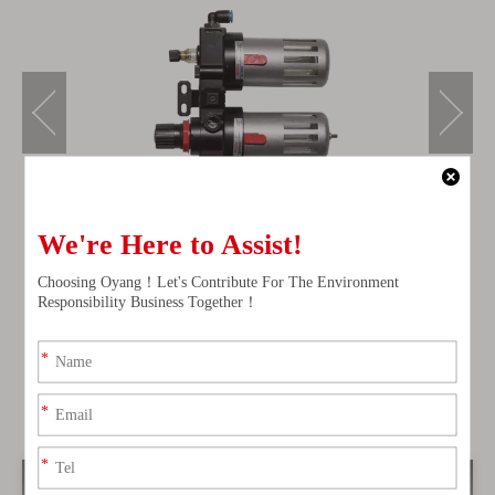
ਕੰਪਨੀ ਸਲਾਹਕਾਰ ਨਿਊਜ਼