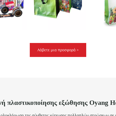
Λάβετε μια προσφορά >
ή πλαστικοποίησης εξώθησης Oyang Ho
 ολοκλήρωση της σύνθετης χύτευσης πολλαπλών στρώσεων σε μί