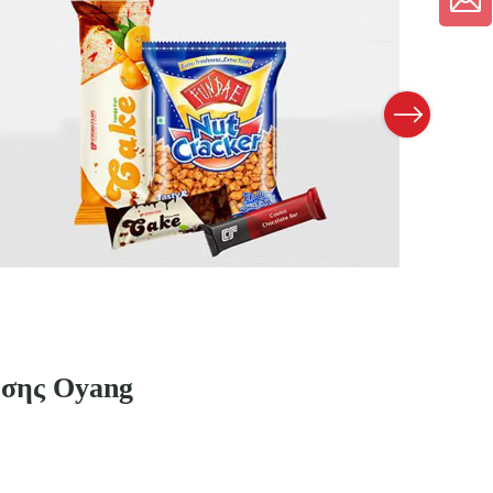
Next
ησης Oyang