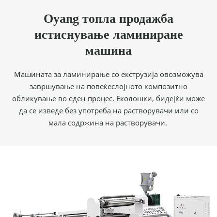
Oyang топла продажба
истиснување ламиниране
машина
Машината за ламинирање со екструзија овозможува
завршување на повеќеслојното композитно
обликување во еден процес. Еколошки, бидејќи може
да се изведе без употреба на растворувачи или со
мала содржина на растворувачи.