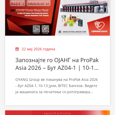
на брендот:
OUNUO · OYANG · ALLW
22 мај 2026 година
Запознајте го ОЈАНГ на ProPak
Asia 2026 – Бут AZ04-1 | 10-13
јуни, Бангкок
OYANG Group ве поканува на ProPak Asia 2026
- Бут AZ04-1, 10-13 јуни, BITEC Бангкок. Видете
ја машината за печатење со ротогравира
HONOR 4.0 ELS во живо. Посетете не!