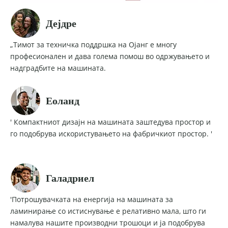
Дејдре
„Тимот за техничка поддршка на Ојанг е многу
професионален и дава голема помош во одржувањето и
надградбите на машината.
Еоланд
' Компактниот дизајн на машината заштедува простор и
го подобрува искористувањето на фабричкиот простор. '
Галадриел
'Потрошувачката на енергија на машината за
ламинирање со истиснување е релативно мала, што ги
намалува нашите производни трошоци и ја подобрува