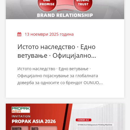
13 ноември 2025 година
Истото наследство · Едно
ветување · Официјално
појаснување за глобалната
Истото наследство · Едно ветување ·
доверба за OUNUO, OYANG и
Официјално појаснување за глобалната
ALLWELL бренд врска
доверба за односите со брендот OUNUO,
OYANG и ALLWELL
Неодамна, за да обезбеди јасна комуникација
со нашите глобални партнери, OUNUO Group
сака да обезбеди официјално и унифицирано
појаснување во врска со односот и
позиционирањето на нашите три идентитети