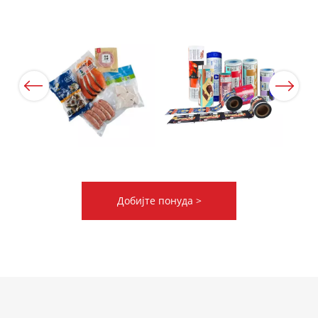
Previous
Next
Добијте понуда >