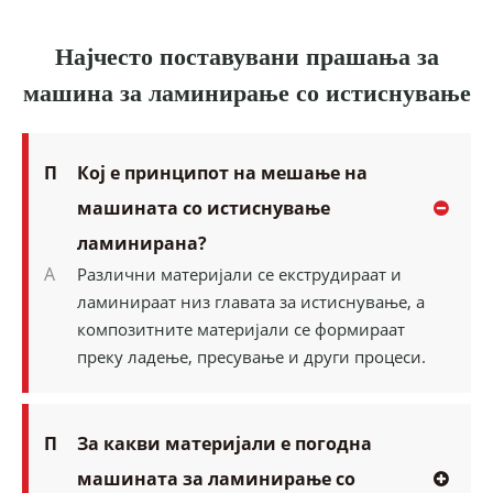
Најчесто поставувани прашања за
машина за ламинирање со истиснување
П
Кој е принципот на мешање на
машината со истиснување
ламинирана?
A
Различни материјали се екструдираат и
ламинираат низ главата за истиснување, а
композитните материјали се формираат
преку ладење, пресување и други процеси.
П
За какви материјали е погодна
машината за ламинирање со