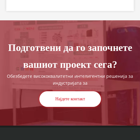
Group) срдечно ве поканува да присуствувате
на CHINAPLAS 2026, водечки светски саем за
пластика и гума. Како пионер во индустријата
за машини за пакување, ние сме воодушевени
да
Подготвени да го започнете
вашиот проект сега?
Обезбедете висококвалитетни интелигентни решенија за
индустријата за
Најдете контакт