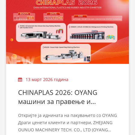
13 март 2026 година
CHINAPLAS 2026: OYANG
машини за правење и
печатење кеси | Кабина
Откријте ја иднината на пакувањето со OYANG
8.1B58
Драги ценети клиенти и партнери, ZHEJIANG
OUNUO MACHINERY TECH. CO., LTD (OYANG