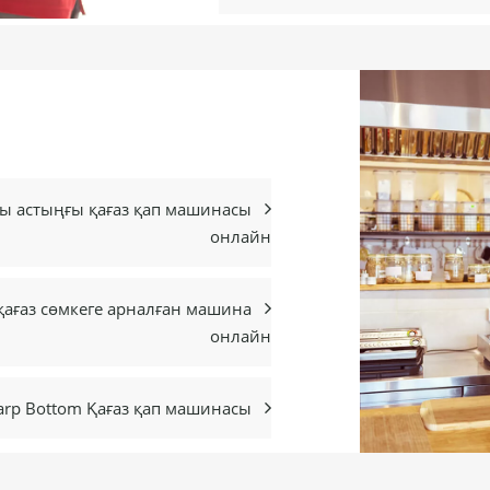
ты астыңғы қағаз қап машинасы

онлайн
 қағаз сөмкеге арналған машина

онлайн
arp Bottom Қағаз қап машинасы
