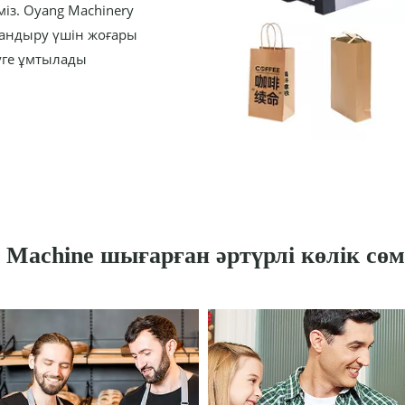
із. Oyang Machinery
ттандыру үшін жоғары
ге ұмтылады.
 Machine шығарған әртүрлі көлік сөм