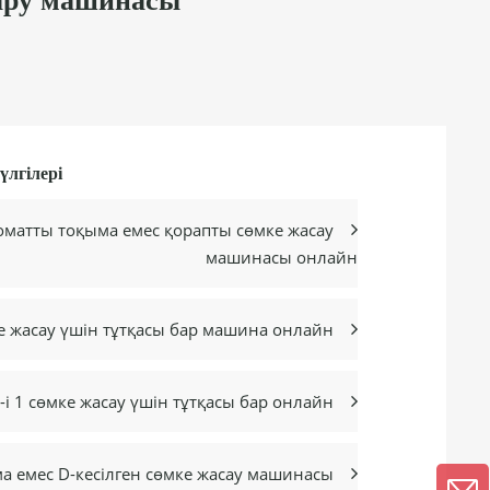
ғару машинасы
лгілері
оматты тоқыма емес қорапты сөмке жасау

машинасы онлайн
ке жасау үшін тұтқасы бар машина онлайн

-і 1 сөмке жасау үшін тұтқасы бар онлайн

а емес D-кесілген сөмке жасау машинасы
