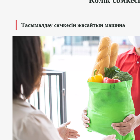
Көлік сөмкес
Тасымалдау сөмкесін жасайтын машина