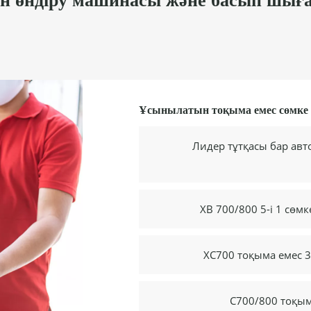
ін өндіру машинасы және басып шы
Ұсынылатын тоқыма емес сөмке ү
Лидер тұтқасы бар авт
XB 700/800 5-і 1 сөм
XC700 тоқыма емес 3
C700/800 тоқым