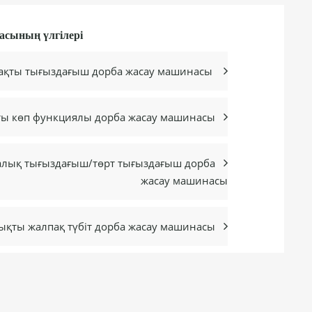
сының үлгілері
қты тығыздағыш дорба жасау машинасы

Жоғары жылдамдықты көп функциялы дорба жасау машинасы

лық тығыздағыш/төрт тығыздағыш дорба

жасау машинасы
Жоғары жылдамдықты жалпақ түбіт дорба жасау машинасы
