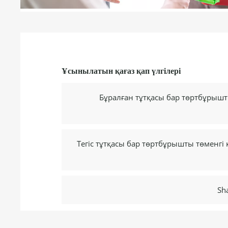
Ұсынылатын қағаз қап үлгілері
Бұралған тұтқасы бар төртбұрыш
Тегіс тұтқасы бар төртбұрышты төменгі
Sh