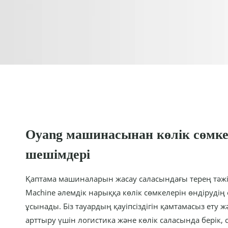
Oyang машинасынан көлік сөмке
шешімдері
Қаптама машиналарын жасау саласындағы терең тәжі
Machine әлемдік нарыққа көлік сөмкелерін өндірудің
ұсынады. Біз тауардың қауіпсіздігін қамтамасыз ету 
арттыру үшін логистика және көлік саласында берік, 