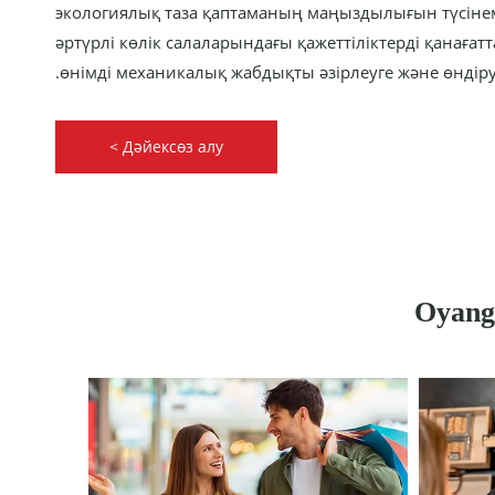
экологиялық таза қаптаманың маңыздылығын түсінем
әртүрлі көлік салаларындағы қажеттіліктерді қанаға
өнімді механикалық жабдықты әзірлеуге және өндіру
Дәйексөз алу >
Oyang