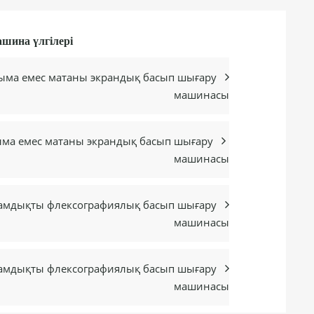
шина үлгілері
оқыма емес матаны экрандық басып шығару

машинасы
қыма емес матаны экрандық басып шығару

машинасы
дамдықты флексографиялық басып шығару

машинасы
дамдықты флексографиялық басып шығару

машинасы