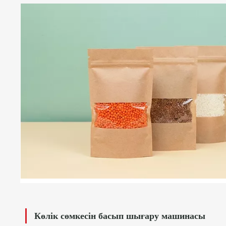
Көлік сөмкесін басып шығару машинасы