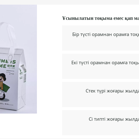
Ұсынылатын тоқыма емес қап ма
Бір түсті орамнан орамға т
Екі түсті орамнан орамға то
Стек түрі жоғары жыл
Ci типті жоғары жыл