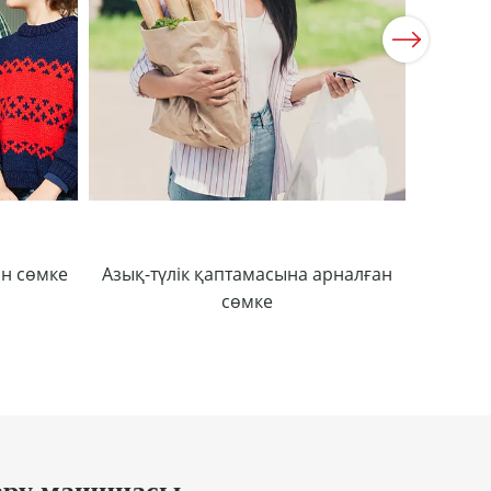
Next
н сөмке
Азық-түлік қаптамасына арналған
сөмке