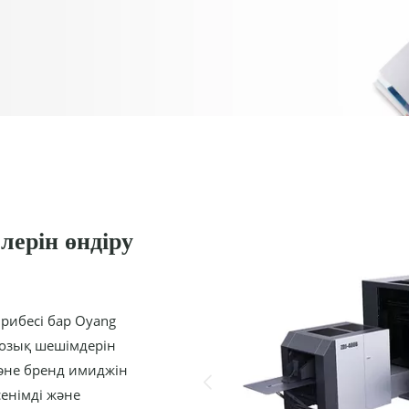
лерін өндіру
рибесі бар Oyang
 озық шешімдерін
және бренд имиджін
сенімді және