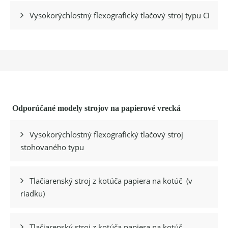
Vysokorýchlostný flexografický tlačový stroj typu Ci

Odporúčané modely strojov na papierové vrecká
Vysokorýchlostný flexografický tlačový stroj

stohovaného typu
Tlačiarenský stroj z kotúča papiera na kotúč
(v

riadku)
Tlačiarenský stroj z kotúča papiera na kotúč
