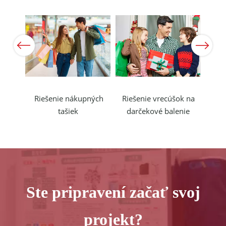
Previous
Next
ových
Riešenie nákupných
Riešenie vrecúšok na
Rieš
Ste pripravení začať svoj
projekt?