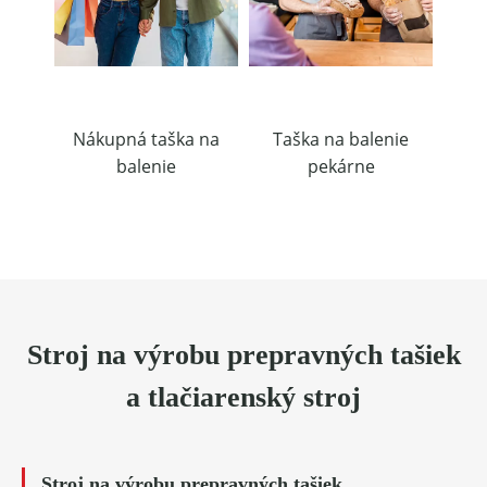
ka
Nákupná taška na
Taška na balenie
Dar
balenie
pekárne
Stroj na výrobu prepravných tašiek
a tlačiarenský stroj
Stroj na výrobu prepravných tašiek