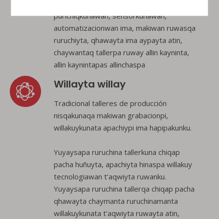
yuyaysapa ruruchina ñanqa servo
purichiqkunawan, sensorkunawan,
automatizacionwan ima, makiwan ruwasqa
ruruchiyta, qhawayta ima aypayta atin,
chaywantaq tallerpa ruway allin kayninta,
allin kaynintapas allinchaspa
Willayta willay
Tradicional talleres de producción
nisqakunaqa makiwan grabacionpi,
willakuykunata apachiypi ima hapipakunku.
Yuyaysapa ruruchina tallerkuna chiqap
pacha huñuyta, apachiyta hinaspa willakuy
tecnologiawan t’aqwiyta ruwanku.
Yuyaysapa ruruchina tallerqa chiqap pacha
qhawayta chaymanta ruruchinamanta
willakuykunata t'aqwiyta ruwayta atin,