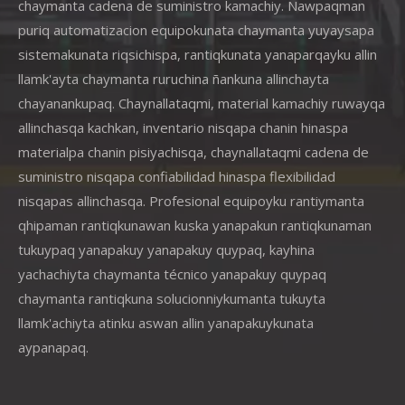
chaymanta cadena de suministro kamachiy. Ñawpaqman
puriq automatizacion equipokunata chaymanta yuyaysapa
sistemakunata riqsichispa, rantiqkunata yanaparqayku allin
llamk'ayta chaymanta ruruchina ñankuna allinchayta
chayanankupaq. Chaynallataqmi, material kamachiy ruwayqa
allinchasqa kachkan, inventario nisqapa chanin hinaspa
materialpa chanin pisiyachisqa, chaynallataqmi cadena de
suministro nisqapa confiabilidad hinaspa flexibilidad
nisqapas allinchasqa. Profesional equipoyku rantiymanta
qhipaman rantiqkunawan kuska yanapakun rantiqkunaman
tukuypaq yanapakuy yanapakuy quypaq, kayhina
yachachiyta chaymanta técnico yanapakuy quypaq
chaymanta rantiqkuna solucionniykumanta tukuyta
llamk'achiyta atinku aswan allin yanapakuykunata
aypanapaq.