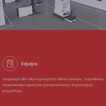
Equipo
Maquinapa allin takyasqa kayninta allinta ruwaspa, chaynallataq
equipokunapa qapariynin pachamamaman, llaqtamanpas
pisiyachispa.