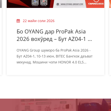
22 майи соли 2026
Бо OYANG дар ProPak Asia
2026 вохӯред – Бут AZ04-1 |
10-13 июн, Бангкок
OYANG Group шуморо ба ProPak Asia 2026 -
Бут AZ04-1, 10-13 июн, BITEC Бангкок даъват
мекунад. Мошини чопи HONOR 4.0 ELS
Rotogravure-ро мустақиман бубинед. Ба мо
ташриф оред!