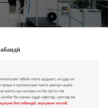
табандӣ
 селлюлозаи табиӣ сохта шудааст, ки дар он
 ҳезум ё селлюлозаи пахта ҳамчун ашёи
з матоъ ва сохтори он ба пӯсти гов
 нисбат ба коғази оддӣ ғафстар, сахттар ва
оҳаҳои бастабандӣ, муқоваи китоб,