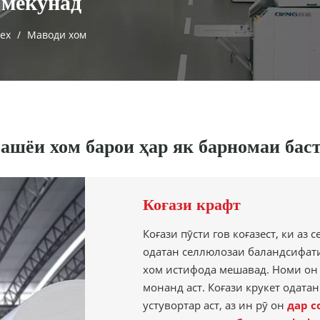
 мекунад
ех
/
Маводи хом
ашёи хом барои ҳар як барномаи бас
Коғази крафт
Коғази пӯсти гов коғазест, ки аз
одатан селлюлозаи баландсифати
хом истифода мешавад. Номи он а
монанд аст. Коғази крукет одатан
устувортар аст, аз ин рӯ он
дар с