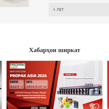
ПЕТ

Хабарҳои ширкат