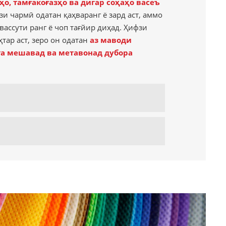
ҳо, тамғакоғазҳо ва дигар соҳаҳо васеъ
ази чармӣ одатан қаҳваранг ё зард аст, аммо
ассути ранг ё чоп тағйир диҳад. Ҳифзи
ҳтар аст, зеро он одатан
аз маводи
а мешавад ва метавонад дубора