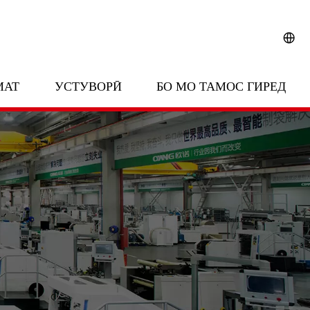
МАТ
УСТУВОРӢ
БО МО ТАМОС ГИРЕД