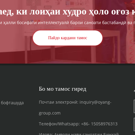
ед, ки лоиҳаи худро ҳоло оғоз 
 ҳалли босифати интеллектуалӣ барои саноати бастабандӣ ва 
Пайдо кардани тамос
Бо мо тамос гиред
Почтаи электронӣ:
inquiry@oyang-
 бофташуда
group.com
Телефон/Whatsapp:
+86-
15058976313
Илова: Амволи нави саноатии Бинхай,