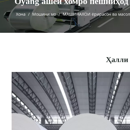
Oyang ашёи хомро пешниҳод
Хона
/
Мошини мо
/
МАШИНАХОИ ёрирасон ва масол
Ҳалли 