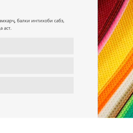
амхарҷ, балки интихоби сабз,
а аст.