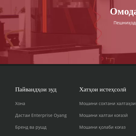
Омода
Пешниҳоди
Пайвандҳои зуд
Хатҳои истеҳсолӣ
Хона
Мошини сохтани халтаҳои
Дастаи Enterprise Oyang
Мошини халтаи коғазӣ
Бренд ва рушд
Мошини қолаби коғаз