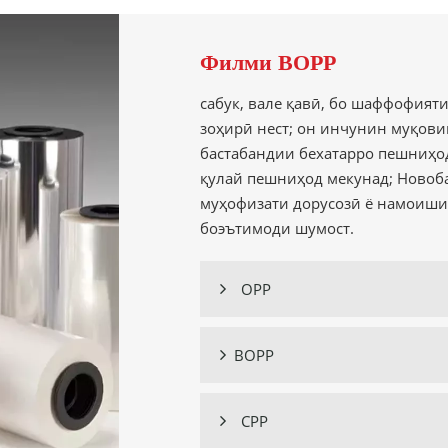
Филми BOPP
сабук, вале қавӣ, бо шаффофият
зоҳирӣ нест; он инчунин муқови
бастабандии бехатарро пешниҳо
қулай пешниҳод мекунад; Новобас
муҳофизати дорусозӣ ё намоиши
боэътимоди шумост.
OPP

BOPP

CPP
