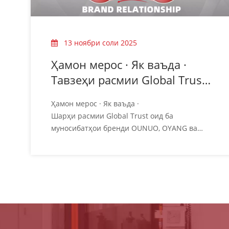
13 ноябри соли 2025
Ҳамон мерос · Як ваъда ·
Тавзеҳи расмии Global Trust
дар бораи муносибатҳои
Ҳамон мерос · Як ваъда ·
бренди OUNUO, OYANG ва
Шарҳи расмии Global Trust оид ба
ALLWELL
муносибатҳои бренди OUNUO, OYANG ва
ALLWELL
Ба наздикӣ, барои таъмини иртиботи дақиқ
бо шарикони глобалии мо, OUNUO Group
мехоҳад дар бораи муносибатҳо ва
ҷойгиршавии се шахсияти бренди мо
тавзеҳоти расмӣ ва ягона пешниҳод кунад:
OUNUO · OYANG · ALLW