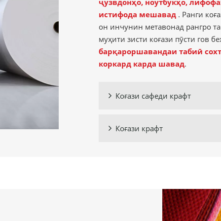
ҷузвдонҳо, ноутбукҳо, лифофа
истифода мешавад
. Ранги коғ
он инчунин метавонад рангро тав
муҳити зисти коғази пӯсти гов бе
барқароршавандаи табиӣ сохт
коркард карда шавад
.
Коғази сафеди крафт

Коғази крафт
