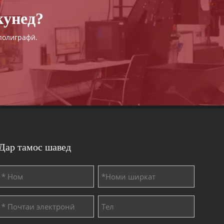
кунед?
полиграфӣ.
Дар тамос шавед