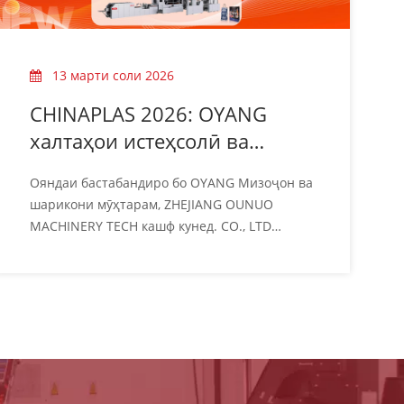
13 марти соли 2026
CHINAPLAS 2026: OYANG
халтаҳои истеҳсолӣ ва
мошинҳои чоп | Бут 8.1B58
Ояндаи бастабандиро бо OYANG Мизоҷон ва
шарикони мӯҳтарам, ZHEJIANG OUNUO
MACHINERY TECH кашф кунед. CO., LTD
(OYANG Group) шуморо самимона ба
иштирок дар намоишгоҳи савдои пластикӣ
ва резинӣ дар ҷаҳон CHINAPLAS 2026 даъват
мекунад. Ҳамчун пешрав дар саноати
мошинсозии бастабандӣ, мо хеле хурсандем,
ки