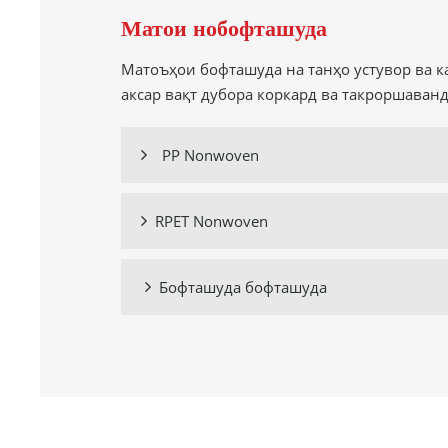
Матои нобофташуда
Матоъҳои бофташуда на танҳо устувор ва к
аксар вақт дубора коркард ва такроршаванд
PP Nonwoven

RPET Nonwoven

Бофташуда бофташуда
