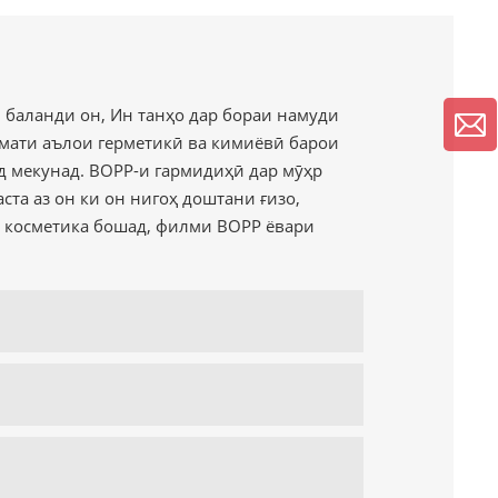
и баланди он, Ин танҳо дар бораи намуди
мати аълои герметикӣ ва кимиёвӣ барои
д мекунад. BOPP-и гармидиҳӣ дар мӯҳр
та аз он ки он нигоҳ доштани ғизо,
 косметика бошад, филми BOPP ёвари