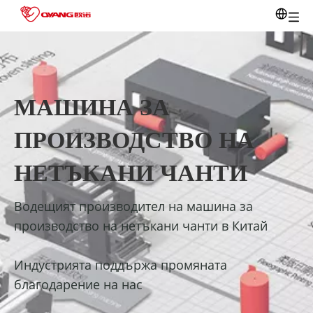
МАШИНА ЗА
ПРОИЗВОДСТВО НА
НЕТЪКАНИ ЧАНТИ
Водещият производител на машина за
производство на нетъкани чанти в Китай
Индустрията поддържа промяната
благодарение на нас