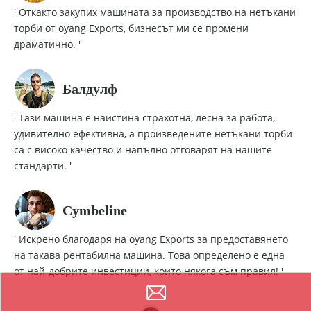
' Откакто закупих машината за производство на нетъкани
торби от oyang Exports, бизнесът ми се промени
драматично. '
Балдулф
' Тази машина е наистина страхотна, лесна за работа,
удивително ефективна, а произведените нетъкани торби
са с високо качество и напълно отговарят на нашите
стандарти. '
Cymbeline
' Искрено благодаря на oyang Exports за предоставянето
на такава рентабилна машина. Това определено е една
от най-добрите инвестиции, които някога съм правил! '