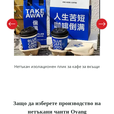
Previous
Next
 от
Нет
Защо да изберете производство на
нетъкани чанти Oyang