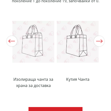
поколение 1 до поколение 19, започвайки от 0.
Previous
Next
ове
Изолираща чанта за
Кутия Чанта
К
храна за доставка