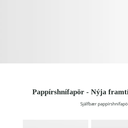
Pappírshnífapör - Nýja framt
Sjálfbær pappírshnífapö