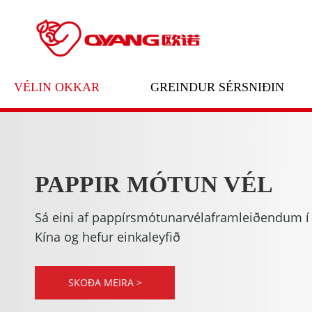
VÉLIN OKKAR
GREINDUR SÉRSNIÐIN
PAPPIR MÓTUN VÉL
Sá eini af pappírsmótunarvélaframleiðendum í
Kína og hefur einkaleyfið
SKOÐA MEIRA >