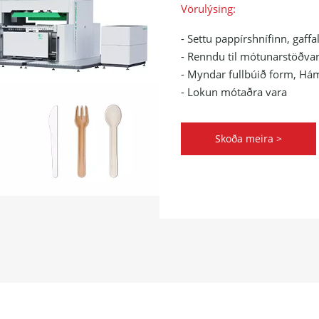
Vörulýsing:
- Settu pappírshnífinn, gaff
- Renndu til mótunarstöðvar
- Myndar fullbúið form, Há
- Lokun mótaðra vara
Skoða meira >