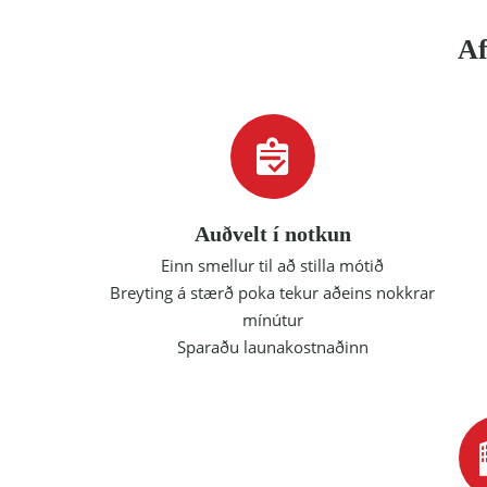
Af
Auðvelt í notkun
Einn smellur til að stilla mótið
Breyting á stærð poka tekur aðeins nokkrar
mínútur
Sparaðu launakostnaðinn