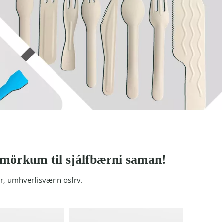
 mörkum til sjálfbærni saman!
ur, umhverfisvænn osfrv.