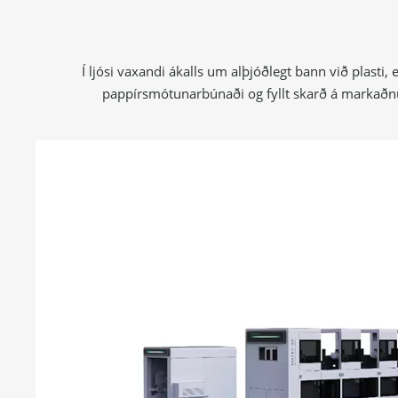
Í ljósi vaxandi ákalls um alþjóðlegt bann við plasti
pappírsmótunarbúnaði og fyllt skarð á markaðnum