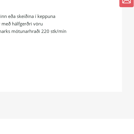
alinn eða skeiðina í keppuna
 með hálfgerðri vöru
marks mótunarhraði 220 stk/mín