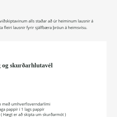
0 viðskiptavinum alls staðar að úr heiminum lausnir á
leiri lausnir fyrir sjálfbæra þróun á heimsvísu.
 og skurðarhlutavél
n
m með umhverfisverndarlími
aga pappír í 1 lags pappír
 ( Hægt er að skipta um skurðarmót )