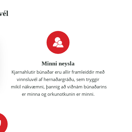
vél
Minni neysla
Kjarnahlutir búnaðar eru allir framleiddir með
vinnsluvél af hernaðargráðu, sem tryggir
mikil nákvæmni, þannig að viðnám búnaðarins
er minna og orkunotkunin er minni.