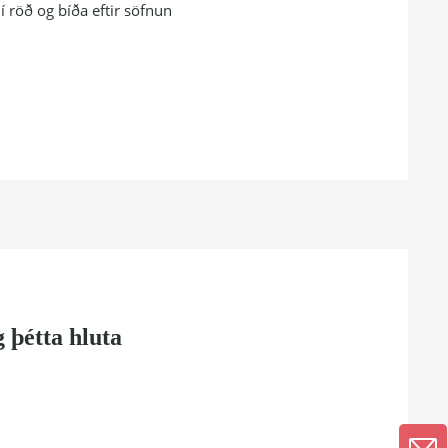
í röð og bíða eftir söfnun
 þétta hluta