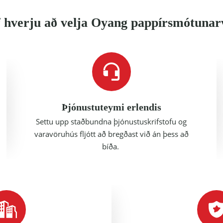
 hverju að velja Oyang pappírsmótunar
Þjónustuteymi erlendis
Settu upp staðbundna þjónustuskrifstofu og
varavöruhús fljótt að bregðast við án þess að
bíða.