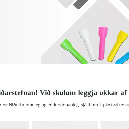
íðarstefnan! Við skulum leggja okkar af
r => Niðurbrjótanleg og endurvinnanleg, sjálfbærni, plastvalkost