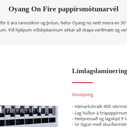
Oyang On Fire pappírsmótunarvél
, eftir 6 ára rannsóknir og þróun, hefur Oyang nú veitt meira en 3
. Við hjálpum viðskiptavinum okkar að skapa verðmæti og veita f
Límlagslaminering
Vörulýsing:
- Hámarkshraði 400 stk/mí
- Lag húðun á hrápappírnu
- Heitpressað og lagskipt 9 l
- Úr lögun með skurðarmóti