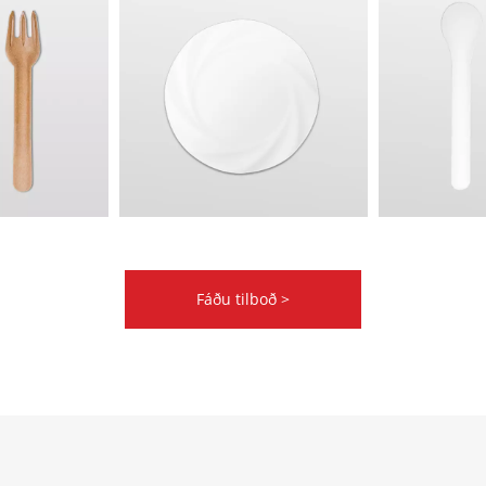
Fáðu tilboð >